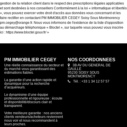
gestion de la relation client dans le respect des prescriptions légales applicables
et sont destinées à nos conseillers Conformément à la loi « informatique et libertés
», vous pouvez exercer votre droit d'accès aux données vous concernant et les
faire rectifier en contactant PM IMMOBILIER CEGEY Soisy Sous Montmorency
pm.cegey@orange.fr. Nous vous informons de l'existence de la liste d'opposition
au démarchage téléphonique « Bloctel », sur laquelle vous pouvez vous inscrire
ici :
https://www.bloctel.gouv.fr/
»
PM IMMOBILIER CEGEY
NOS COORDONNÉES
Une réelle connaissance du secteur et
3B AV DU GENERAL DE
du marché vous garantissant des
GAULLE
estimations fiables.
95230 SOISY SOUS
MONTMORENCY
La garantie d’une action rapide et
Tél. : +33 1 34 12 57 57
dynamique pour la recherche
d’acquéreurs.
Le dynamisme d’une équipe
professionnelle et rigoureuse : écoute
et disponibilité/discours clair et
transparent.
Votre meilleure garantie : nos anciens
clients vendeurs/acheteurs reviennent
nous voir et nous recommandent à
leurs proches.