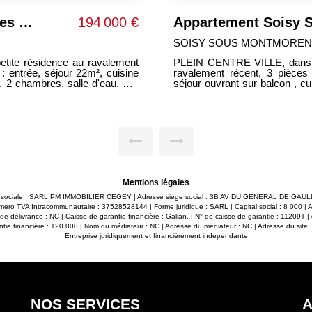
Appartement Soisy Sous Montmorency 3 pièces 70 m²
312 000 €
Appartement Soisy 3
SOISY SOUS MONTMORENC
2002 au
SOISY proche centre et toutes
lacards,
entretenue, beau 3 pièces de 70 m² comprenant : séjour 25m² ouvrant sur
 dégagement, 2 chambres, salle
balcon, cuisine équipée, dé
1 Cave. 1
chambres dont une avec dre
alme avec vue dégagée sur la
extérieur privatif. Bon état gén
ommerces, écoles, transports)
parties communes ont été refa
ité. ----------------HONORAIRES
IDEAL 1ère ACQUISITION. --------------Honoraires charge vendeur-------------
-----
Mentions légales
son sociale : SARL PM IMMOBILIER CEGEY | Adresse siège social : 3B AV DU GENERAL DE G
mero TVA Intracommunautaire : 37528528144 | Forme juridique : SARL | Capital social : 8 000 | 
délivrance : NC | Caisse de garantie financière : Galian. | N° de caisse de garantie : 11209T | 
ntie financière : 120 000 | Nom du médiateur : NC | Adresse du médiateur : NC | Adresse du site :
Entreprise juridiquement et financièrement indépendante
NOS SERVICES
A