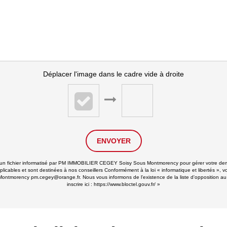
Déplacer l'image dans le cadre vide à droite
ENVOYER
ans un fichier informatisé par PM IMMOBILIER CEGEY Soisy Sous Montmorency pour gérer votre de
applicables et sont destinées à nos conseillers Conformément à la loi « informatique et libertés 
ontmorency pm.cegey@orange.fr. Nous vous informons de l'existence de la liste d'opposition au
inscrire ici :
https://www.bloctel.gouv.fr/
»