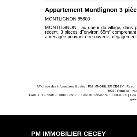
194 000 €
SOISY SOUS MONTMORENCY 95230
 au ravalement
PLEIN CENTRE VILLE, dans résidence Standing et sécurisée de 
ravalement récent, 3 pièces 70m ² comprenant : entrée avec p
lle d'eau, wc.
séjour ouvrant sur balcon , cuisine équipée,
fage individuel
d'eau, buanderie, wc supendus avec lave-mains. Ascenseur. 
ur permettant
place de parking sous-sol. Lumineux et c
n état
collégiale. Toutes commodités sur place (c
AIRES CHARGE
Chauffage individuel. Affaire rare et de qual
CHARGES VENDEUR --------------------------
Affichage des informations légales : PM IMMOBILIER CEGEY | Rai
RCS : Pontoise | Nu
Carte T : CPI95012018000035173 | Date de délivrance : 0000-00-00 | Lieu de 
gara
PM IMMOBILIER CEGEY