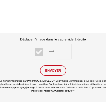
Déplacer l'image dans le cadre vide à droite
ENVOYER
ans un fichier informatisé par PM IMMOBILIER CEGEY Soisy Sous Montmorency pour gérer votre de
applicables et sont destinées à nos conseillers Conformément à la loi « informatique et libertés 
ontmorency pm.cegey@orange.fr. Nous vous informons de l'existence de la liste d'opposition au
inscrire ici :
https://www.bloctel.gouv.fr/
»