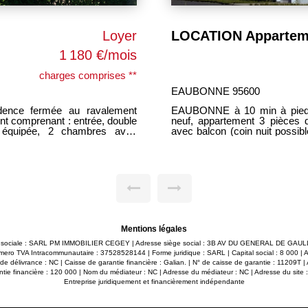
LOCATION Appartement Eaubonne, 3 pièces proche gare
Loyer
4 pièces 65m² ETAT
992 €/mois
charges comprises **
MONTMORENCY 95160
ans résidence au ravalement
HAUT MONTMORENCY, dans petite
nant : entrée, séjour double
récent, au second et dernier 
lle d'eau, wc, chambre. 1 cave.
séjour, avec balcon, cuis
R CEGEY ------------
placards, salle d'eau, wc. 1 cave. parking collec
t 155 EUROS provisions sur
GENERAL. libre 10 juin 2026. LOYER 1180 euros charges comprises do
raires agence à la charge du
200 euros de provisions s
c réalisation état des lieux.
Honoraires d'agence 848.64 euros dont 195.84 euros pour la réalisation de
l'état des lieux et 652.80 euros
Mentions légales
son sociale : SARL PM IMMOBILIER CEGEY | Adresse siège social : 3B AV DU GENERAL DE G
mero TVA Intracommunautaire : 37528528144 | Forme juridique : SARL | Capital social : 8 000 | 
délivrance : NC | Caisse de garantie financière : Galian. | N° de caisse de garantie : 11209T | 
ntie financière : 120 000 | Nom du médiateur : NC | Adresse du médiateur : NC | Adresse du site :
Entreprise juridiquement et financièrement indépendante