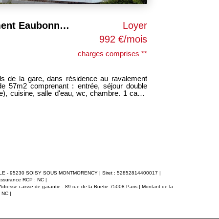
 NEUF
Loyer
1 180 €/mois
charges comprises **
EAUBONNE 9
 résidence fermée au ravalement
EAUBONNE à 1
étage, appartement comprenant : entrée, double
neuf, apparte
ine entièrement équipée, 2 chambres avec
avec balcon (c
tif. PARFAIT ETAT
DISPONIBLE 10
nt
LOYER 992 EU
ur charges avec régularisation annuelle.
charges avec 
locataire 734
 pour la constitution du dossier
Dépôt de gara
AULLE - 95230 SOISY SOUS MONTMORENCY | Siret : 52852814400017 |
Assurance RCP : NC |
Adresse caisse de garantie : 89 rue de la Boetie 75008 Paris | Montant de la
 NC |