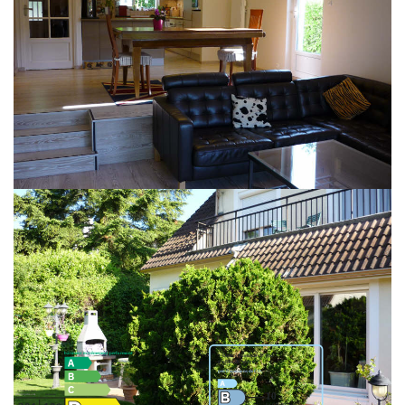
ANDILLY COEUR DE VILLAGE : Maison récente aux prestations soignées
comp. : séjour double 45m2, cuisine équipée, wc, penderie. Au 1er : 3
chambres, s/d'eau, sdb, wc. Au 2ème : 2 chambres, bureau. Nbx rangements.
Garage. Terrain clos 380m2, sans vis-à-vis, plein SUD avec vue sur Paris.
COUP DE COEUR !!! AFFAIRE DE QUALITE.
**
Honoraires à la charge du vendeur
Nos honoraires
Classes DPE/GES