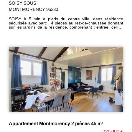
SOISY SOUS
MONTMORENCY 95230
SOISY à 5 min à pieds du centre ville, dans résidence
sécurisée avec parc , 4 pièces au rez-de-chaussée donnant
sur les jardins de la résidence, comprenant : entrée, cellier,
dégagement + placards, grand séjour, cuisine aménagée, 3
chambres, salle de bains, wc. 1 cave, 1 parking extérieur
privatif. Bon état général. Résidence Entièrement rénovée
(ravalement, isolation, panneaux solaires). Appartement
traversant, calme et lumineux. UNIQUEMENT CHEZ PM
IMMOBILIER ----HONORAIRES CHARGE VENDEUR ----
Appartement Montmorency 2 pièces 45 m²
220 000 €