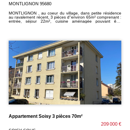
MONTLIGNON 95680
MONTLIGNON , au coeur du village, dans petite résidence
au ravalement récent, 3 pièces d''environ 65m² comprenant :
entrée, séjour 22m², cuisine aménagée pouvant être
ouverte, dégagement, 2 chambres, salle d'eau, wc.
Appartement clair avec belle vue dégagée sur jardin.
Chauffage individuel gaz. Doubles vitrage. Cave (3m²).
Grand box avec hauteur permettant d'aménager une
mezzanine. Ecoles, commerces, bus à 3 min. Bon état
général. IDEAL 1ère acquisition. ------- HONORAIRES
CHARGE VENDEUR -------------
Appartement Soisy 3 pièces 70m²
209 000 €