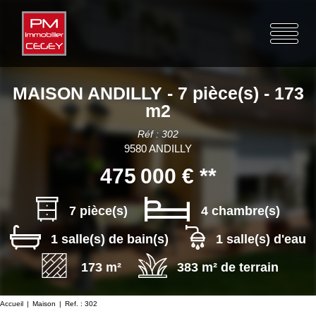
MAISON ANDILLY - 7 pièce(s) - 173
m2
Réf : 302
9580 ANDILLY
475 000 €
**
7 pièce(s)
4 chambre(s)
1 salle(s) de bain(s)
1 salle(s) d'eau
173 m²
383 m² de terrain
Accueil
Maison
Ref. : 302