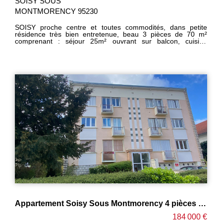
SOISY SOUS
MONTMORENCY 95230
SOISY proche centre et toutes commodités, dans petite
résidence très bien entretenue, beau 3 pièces de 70 m²
comprenant : séjour 25m² ouvrant sur balcon, cuisine
équipée, dégagement + placards, salle d'eau , wc, deux
chambres dont une avec dressing, second dressing. 1 cave.
1 parking extérieur privatif. Bon état général. La copropriété
a été ravalée, isolée et les parties communes ont été
refaites. Chauffage collectif , faibles charges. IDEAL 1ère
ACQUISITION. --------------Honoraires charge vendeur---------
---------
Appartement Soisy Sous Montmorency 4 pièces 62 m²
184 000 €