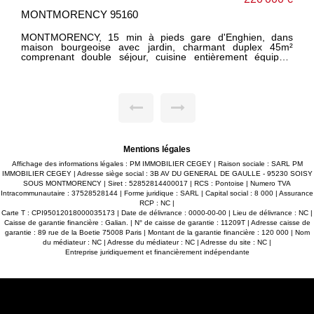
MONTMORENCY 95160
MONTMORENCY, 15 min à pieds gare d'Enghien, dans
maison bourgeoise avec jardin, charmant duplex 45m²
comprenant double séjour, cuisine entièrement équipée,
salle de bains + wc , chambre en mezzanine. Cave et
parking extérieur privatif. Chauffage individuel électrique,
faibles charge. Appartement clair t traversant avec vue
dégagée. COUP DE COEUR ; il n y a plus qu à poser vos
valises ! --------------- HONORAIRES CHARGE VENDEUR ----
--------------
Mentions légales
Affichage des informations légales : PM IMMOBILIER CEGEY | Raison sociale : SARL PM
IMMOBILIER CEGEY | Adresse siège social : 3B AV DU GENERAL DE GAULLE - 95230 SOISY
SOUS MONTMORENCY | Siret : 52852814400017 | RCS : Pontoise | Numero TVA
Intracommunautaire : 37528528144 | Forme juridique : SARL | Capital social : 8 000 | Assurance
RCP : NC |
Carte T : CPI95012018000035173 | Date de délivrance : 0000-00-00 | Lieu de délivrance : NC |
Caisse de garantie financière : Galian. | N° de caisse de garantie : 11209T | Adresse caisse de
garantie : 89 rue de la Boetie 75008 Paris | Montant de la garantie financière : 120 000 | Nom
du médiateur : NC | Adresse du médiateur : NC | Adresse du site : NC |
Entreprise juridiquement et financièrement indépendante