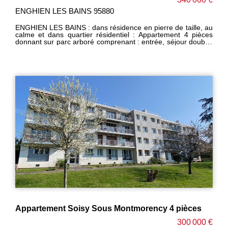
ENGHIEN LES BAINS 95880
ENGHIEN LES BAINS : dans résidence en pierre de taille, au
calme et dans quartier résidentiel : Appartement 4 pièces
donnant sur parc arboré comprenant : entrée, séjour double,
cuisine équipée , 2 chambres (3 possible.) salle de bain, wc,
cellier. Cave et parking extérieur privatif. Belle hauteur sous
plafond. Double vitrage. Appartement traversant et lumineux
à 5 min à pieds de la gare d'Enghien et des commerces ------
-----------HONORAIRES CHARGE VENDEUR -------------
Appartement Soisy Sous Montmorency 4 pièces
300 000 €