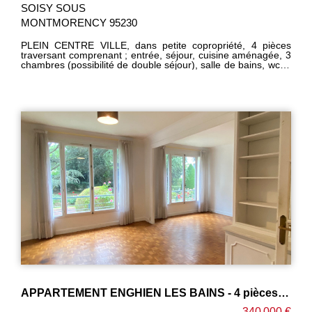
SOISY SOUS
MONTMORENCY 95230
PLEIN CENTRE VILLE, dans petite copropriété, 4 pièces
traversant comprenant ; entrée, séjour, cuisine aménagée, 3
chambres (possibilité de double séjour), salle de bains, wc, 1
cave. Très lumineux. Double vitrage. Chauffage individuel.
TOUTES COMMODITES SUR PLACE. Bon état général.
IDEAL première acquisition. UNIQUEMENT CHEZ PM
IMMOBILIER ------------ HONORAIRES CHARGES VENDEUR
---------
APPARTEMENT ENGHIEN LES BAINS - 4 pièces - 77 m2
340 000 €