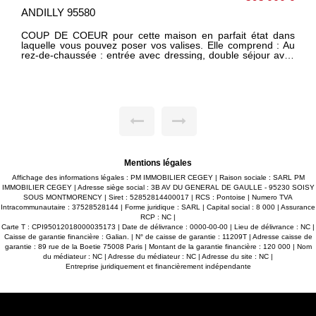
SOISY SOUS
MONTMORENCY 95230
 dans
Proche Stade, dans impasse au calme, maison mitoyenn
 avec
d'un côté en pierre de taille de 68m². Elle comprend : entrée
arage
cuisine, séjour double avec cheminée et donnant su
er, 5
terrasse plein SUD, chambre, salle d'eau, wc. A l'étage : 2
le de
chambres mansardées. Sous sol total. Garage. Chauffag
Gaz. Gros oeuvre en bon état Jardin clos et arboré d
 avec
370m². Rafraichissement à prévoir. PROCHE COLLEG
ains)
STADE BUS EXCLUSIVITE PM IMMOBILIER CEGEY ---------
ME ET
-------HONORAIRES CHARGE VENDEUR ----------
 à 20
ces à
Mentions légales
Affichage des informations légales : PM IMMOBILIER CEGEY | Raison sociale : SARL PM
IMMOBILIER CEGEY | Adresse siège social : 3B AV DU GENERAL DE GAULLE - 95230 SOISY
SOUS MONTMORENCY | Siret : 52852814400017 | RCS : Pontoise | Numero TVA
Intracommunautaire : 37528528144 | Forme juridique : SARL | Capital social : 8 000 | Assurance
RCP : NC |
Carte T : CPI95012018000035173 | Date de délivrance : 0000-00-00 | Lieu de délivrance : NC |
Caisse de garantie financière : Galian. | N° de caisse de garantie : 11209T | Adresse caisse de
garantie : 89 rue de la Boetie 75008 Paris | Montant de la garantie financière : 120 000 | Nom
du médiateur : NC | Adresse du médiateur : NC | Adresse du site : NC |
Entreprise juridiquement et financièrement indépendante