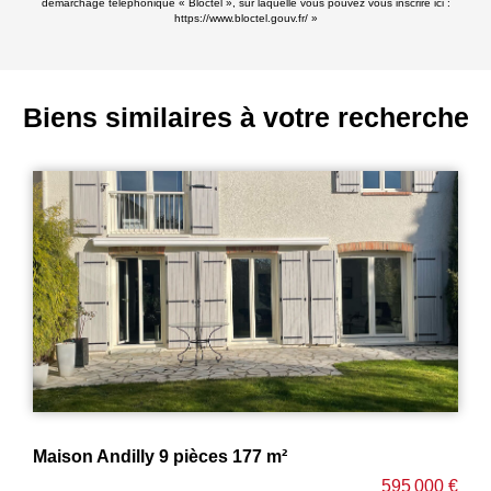
démarchage téléphonique « Bloctel », sur laquelle vous pouvez vous inscrire ici :
https://www.bloctel.gouv.fr/
»
Biens similaires à votre recherche
Maison Soisy Sous Montmorency 5 pièces 68 m²
000 €
322 000 