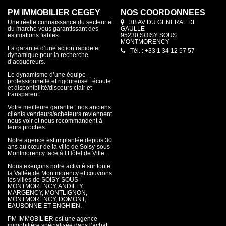
PM IMMOBILIER CEGEY
NOS COORDONNÉES
Une réelle connaissance du secteur et
3B AV DU GENERAL DE
du marché vous garantissant des
GAULLE
estimations fiables.
95230 SOISY SOUS
MONTMORENCY
La garantie d’une action rapide et
Tél. : +33 1 34 12 57 57
dynamique pour la recherche
d’acquéreurs.
Le dynamisme d’une équipe
professionnelle et rigoureuse : écoute
et disponibilité/discours clair et
transparent.
Votre meilleure garantie : nos anciens
clients vendeurs/acheteurs reviennent
nous voir et nous recommandent à
leurs proches.
Notre agence est implantée depuis 30
ans au cœur de la ville de Soisy-sous-
Montmorency face à l’Hôtel de Ville.
Nous exerçons notre activité sur toute
la Vallée de Montmorency et couvrons
les villes de SOISY-SOUS-
MONTMORENCY, ANDILLY,
MARGENCY, MONTLIGNON,
MONTMORENCY, DOMONT,
EAUBONNE ET ENGHIEN.
PM IMMOBILIER est une agence
immobilière spécialisée dans l’achat,