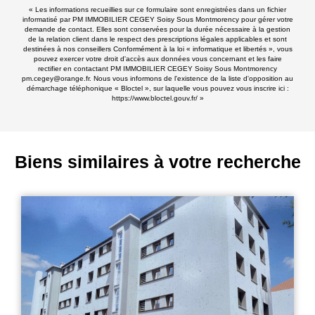
« Les informations recueillies sur ce formulaire sont enregistrées dans un fichier
informatisé par PM IMMOBILIER CEGEY Soisy Sous Montmorency pour gérer votre
demande de contact. Elles sont conservées pour la durée nécessaire à la gestion
de la relation client dans le respect des prescriptions légales applicables et sont
destinées à nos conseillers Conformément à la loi « informatique et libertés », vous
pouvez exercer votre droit d'accès aux données vous concernant et les faire
rectifier en contactant PM IMMOBILIER CEGEY Soisy Sous Montmorency
pm.cegey@orange.fr. Nous vous informons de l'existence de la liste d'opposition au
démarchage téléphonique « Bloctel », sur laquelle vous pouvez vous inscrire ici :
https://www.bloctel.gouv.fr/
»
Biens similaires à votre recherche