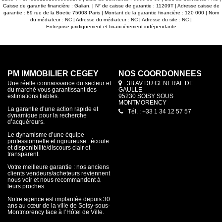
Caisse de garantie financière : Galian. | N° de caisse de garantie : 11209T | Adresse caisse de
garantie : 89 rue de la Boetie 75008 Paris | Montant de la garantie financière : 120 000 | Nom
du médiateur : NC | Adresse du médiateur : NC | Adresse du site : NC |
Entreprise juridiquement et financièrement indépendante
PM IMMOBILIER CEGEY
NOS COORDONNÉES
Une réelle connaissance du secteur et
3B AV DU GENERAL DE
du marché vous garantissant des
GAULLE
estimations fiables.
95230 SOISY SOUS
MONTMORENCY
La garantie d’une action rapide et
Tél. : +33 1 34 12 57 57
dynamique pour la recherche
d’acquéreurs.
Le dynamisme d’une équipe
professionnelle et rigoureuse : écoute
et disponibilité/discours clair et
transparent.
Votre meilleure garantie : nos anciens
clients vendeurs/acheteurs reviennent
nous voir et nous recommandent à
leurs proches.
Notre agence est implantée depuis 30
ans au cœur de la ville de Soisy-sous-
Montmorency face à l’Hôtel de Ville.