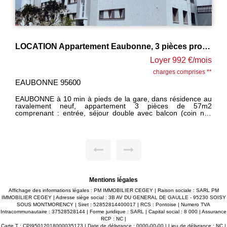
LOCATION Appartement Eaubonne, 3 pièces proche gare
4 pièces 65m² ETAT NEUF
Loyer 992 €/mois
Loye
charges comprises **
ch
MONTMORENCY 95160
, dans résidence au
HAUT MONTMORENCY, dans petite résiden
3 pièces de 57m2
ravalement récent, au second et dernier ét
ec balcon (coin nuit
comprenant : entrée, double séjour, avec 
c, chambre. 1 cave.
entièrement équipée, 2 chambres avec placar
M IMMOBILIER CEGEY
wc. 1 cave. parking collectif. PARFAIT ETAT GENERAL. libre
 comprises dont 155
10 juin 2026. LOYER 1180 euros charges comprises dont
larisation annuelle.
200 euros de provisions sur charges avec
cataire 734.76EUROS
annuelle. Honoraires d'agence 848.64 euros dont 195.84
 des lieux. Dépôt de
euros pour la réalisation de l'état des lieu
pour la constitution du dossier
Mentions légales
Affichage des informations légales : PM IMMOBILIER CEGEY | Raison sociale : SARL PM
IMMOBILIER CEGEY | Adresse siège social : 3B AV DU GENERAL DE GAULLE - 95230 SOISY
SOUS MONTMORENCY | Siret : 52852814400017 | RCS : Pontoise | Numero TVA
Intracommunautaire : 37528528144 | Forme juridique : SARL | Capital social : 8 000 | Assurance
RCP : NC |
Carte T : CPI95012018000035173 | Date de délivrance : 0000-00-00 | Lieu de délivrance : NC |