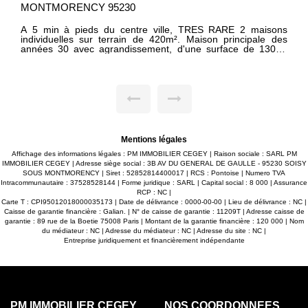
MONTMORENCY 95230
A 5 min à pieds du centre ville, TRES RARE 2 maisons
individuelles sur terrain de 420m². Maison principale des
années 30 avec agrandissement, d'une surface de 130m²
habitables elle comprend: entrée, bureau, wc, cuisine
ouverte sur salle à manger, salon ouvrant sur terrasse avec
grande baie vitrée. A l'étage : 4 chambres, 1 salle d'eau, 1
salle de bains, wc. Sous -sol total avec chaufferie/buanderie
Cachet authentique avec parquets et moulures Nichée au
fond du jardin, maisonnette individuelle 50m² avec entrée
indépendante comprenant : pièce principale avec kitchenette
et salle d'eau +wc. Chambre en mezzanine. IDEAL pour
profession libéral, rendement locatif ou adolescent
Mentions légales
indépendant. L'ensemble est situé à 5 min à pieds du centre
ville, proche écoles commerce et bus. Stationnement pour 2
Affichage des informations légales : PM IMMOBILIER CEGEY | Raison sociale : SARL PM
véhicules ----HONORAIRES CHARGE VENDEUR ----------
IMMOBILIER CEGEY | Adresse siège social : 3B AV DU GENERAL DE GAULLE - 95230 SOISY
SOUS MONTMORENCY | Siret : 52852814400017 | RCS : Pontoise | Numero TVA
Intracommunautaire : 37528528144 | Forme juridique : SARL | Capital social : 8 000 | Assurance
RCP : NC |
Carte T : CPI95012018000035173 | Date de délivrance : 0000-00-00 | Lieu de délivrance : NC |
Caisse de garantie financière : Galian. | N° de caisse de garantie : 11209T | Adresse caisse de
garantie : 89 rue de la Boetie 75008 Paris | Montant de la garantie financière : 120 000 | Nom
du médiateur : NC | Adresse du médiateur : NC | Adresse du site : NC |
Entreprise juridiquement et financièrement indépendante
PM IMMOBILIER CEGEY
NOS COORDONNÉES