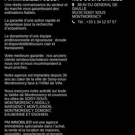
Une réelle connaissance du secteur et
3B AV DU GENERAL DE
du marché vous garantissant des
GAULLE
estimations fiables.
95230 SOISY SOUS
MONTMORENCY
La garantie d’une action rapide et
Tél. : +33 1 34 12 57 57
dynamique pour la recherche
d’acquéreurs.
Le dynamisme d’une équipe
professionnelle et rigoureuse : écoute
et disponibilité/discours clair et
transparent.
Votre meilleure garantie : nos anciens
clients vendeurs/acheteurs reviennent
nous voir et nous recommandent à
leurs proches.
Notre agence est implantée depuis 30
ans au cœur de la ville de Soisy-sous-
Montmorency face à l’Hôtel de Ville.
Nous exerçons notre activité sur toute
la Vallée de Montmorency et couvrons
les villes de SOISY-SOUS-
MONTMORENCY, ANDILLY,
MARGENCY, MONTLIGNON,
MONTMORENCY, DOMONT,
EAUBONNE ET ENGHIEN.
PM IMMOBILIER est une agence
immobilière spécialisée dans l’achat,
la vente et la location de maisons,
propriétés, appartements et terrains.