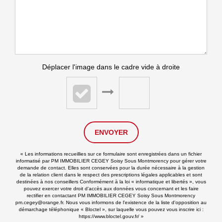
Déplacer l'image dans le cadre vide à droite
ENVOYER
« Les informations recueillies sur ce formulaire sont enregistrées dans un fichier
informatisé par PM IMMOBILIER CEGEY Soisy Sous Montmorency pour gérer votre
demande de contact. Elles sont conservées pour la durée nécessaire à la gestion
de la relation client dans le respect des prescriptions légales applicables et sont
destinées à nos conseillers Conformément à la loi « informatique et libertés », vous
pouvez exercer votre droit d'accès aux données vous concernant et les faire
rectifier en contactant PM IMMOBILIER CEGEY Soisy Sous Montmorency
pm.cegey@orange.fr. Nous vous informons de l'existence de la liste d'opposition au
démarchage téléphonique « Bloctel », sur laquelle vous pouvez vous inscrire ici :
https://www.bloctel.gouv.fr/
»