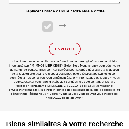
Déplacer l'image dans le cadre vide à droite
ENVOYER
« Les informations recueillies sur ce formulaire sont enregistrées dans un fichier
informatisé par PM IMMOBILIER CEGEY Soisy Sous Montmorency pour gérer votre
demande de contact. Elles sont conservées pour la durée nécessaire à la gestion
de la relation client dans le respect des prescriptions légales applicables et sont
destinées à nos conseillers Conformément à la loi « informatique et libertés », vous
pouvez exercer votre droit d'accès aux données vous concernant et les faire
rectifier en contactant PM IMMOBILIER CEGEY Soisy Sous Montmorency
pm.cegey@orange.fr. Nous vous informons de l'existence de la liste d'opposition au
démarchage téléphonique « Bloctel », sur laquelle vous pouvez vous inscrire ici :
https://www.bloctel.gouv.fr/
»
Biens similaires à votre recherche