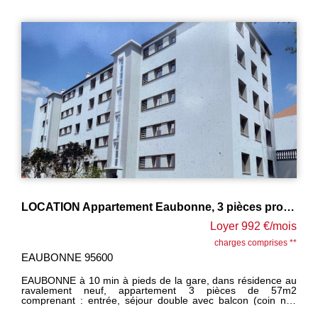
LOCATION Appartement Eaubonne, 3 pièces proche gare
4 
Loyer 992 €/mois
charges comprises **
EAUBONNE 95600
MO
EAUBONNE à 10 min à pieds de la gare, dans résidence au
HA
ravalement neuf, appartement 3 pièces de 57m2
rav
comprenant : entrée, séjour double avec balcon (coin nuit
com
possible), cuisine, salle d'eau, wc, chambre. 1 cave.
ent