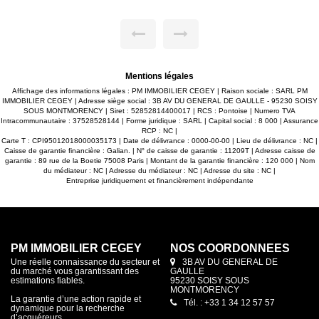
DISPONIBLE 10 juin EXCLUSIVITE PM IMMOBILIER CEGEY
wc. 1 cave. par
------------ LOYER 992 EUROS charges comprises dont 155
10 juin 202
EUROS provisions sur charges avec régularisation annuelle.
20
Honoraires agence à la charge du locataire 734.76EUROS
annuelle. Honorai
dont 169.56 EUROS ttc réalisation état des lieux. Dépôt de
eur
garantie 837 EUROS
pou
Mentions légales
Affichage des informations légales : PM IMMOBILIER CEGEY | Raison sociale : SARL PM
IMMOBILIER CEGEY | Adresse siège social : 3B AV DU GENERAL DE GAULLE - 95230 SOISY
SOUS MONTMORENCY | Siret : 52852814400017 | RCS : Pontoise | Numero TVA
Intracommunautaire : 37528528144 | Forme juridique : SARL | Capital social : 8 000 | Assurance
RCP : NC |
Carte T : CPI95012018000035173 | Date de délivrance : 0000-00-00 | Lieu de délivrance : NC |
Caisse de garantie financière : Galian. | N° de caisse de garantie : 11209T | Adresse caisse de
garantie : 89 rue de la Boetie 75008 Paris | Montant de la garantie financière : 120 000 | Nom
du médiateur : NC | Adresse du médiateur : NC | Adresse du site : NC |
Entreprise juridiquement et financièrement indépendante
PM IMMOBILIER CEGEY
NOS COORDONNÉES
Une réelle connaissance du secteur et
3B AV DU GENERAL DE
du marché vous garantissant des
GAULLE
estimations fiables.
95230 SOISY SOUS
MONTMORENCY
La garantie d’une action rapide et
Tél. : +33 1 34 12 57 57
dynamique pour la recherche
d’acquéreurs.