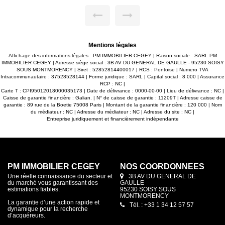
EUROS provisions sur charges avec régularisation annuelle.
Honoraires agence à la charge du locataire 734.76EUROS
dont 169.56 EUROS ttc réalisation état des lieux. Dépôt de
garantie 837 EUROS
Mentions légales
Affichage des informations légales : PM IMMOBILIER CEGEY | Raison sociale : SARL PM
IMMOBILIER CEGEY | Adresse siège social : 3B AV DU GENERAL DE GAULLE - 95230 SOISY
SOUS MONTMORENCY | Siret : 52852814400017 | RCS : Pontoise | Numero TVA
Intracommunautaire : 37528528144 | Forme juridique : SARL | Capital social : 8 000 | Assurance
RCP : NC |
Carte T : CPI95012018000035173 | Date de délivrance : 0000-00-00 | Lieu de délivrance : NC |
Caisse de garantie financière : Galian. | N° de caisse de garantie : 11209T | Adresse caisse de
garantie : 89 rue de la Boetie 75008 Paris | Montant de la garantie financière : 120 000 | Nom
du médiateur : NC | Adresse du médiateur : NC | Adresse du site : NC |
Entreprise juridiquement et financièrement indépendante
PM IMMOBILIER CEGEY
NOS COORDONNÉES
Une réelle connaissance du secteur et
3B AV DU GENERAL DE
du marché vous garantissant des
GAULLE
estimations fiables.
95230 SOISY SOUS
MONTMORENCY
La garantie d’une action rapide et
Tél. : +33 1 34 12 57 57
dynamique pour la recherche
d’acquéreurs.