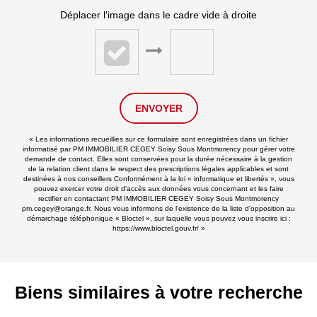
Déplacer l'image dans le cadre vide à droite
ENVOYER
« Les informations recueillies sur ce formulaire sont enregistrées dans un fichier
informatisé par PM IMMOBILIER CEGEY Soisy Sous Montmorency pour gérer votre
demande de contact. Elles sont conservées pour la durée nécessaire à la gestion
de la relation client dans le respect des prescriptions légales applicables et sont
destinées à nos conseillers Conformément à la loi « informatique et libertés », vous
pouvez exercer votre droit d'accès aux données vous concernant et les faire
rectifier en contactant PM IMMOBILIER CEGEY Soisy Sous Montmorency
pm.cegey@orange.fr. Nous vous informons de l'existence de la liste d'opposition au
démarchage téléphonique « Bloctel », sur laquelle vous pouvez vous inscrire ici :
https://www.bloctel.gouv.fr/
»
Biens similaires à votre recherche