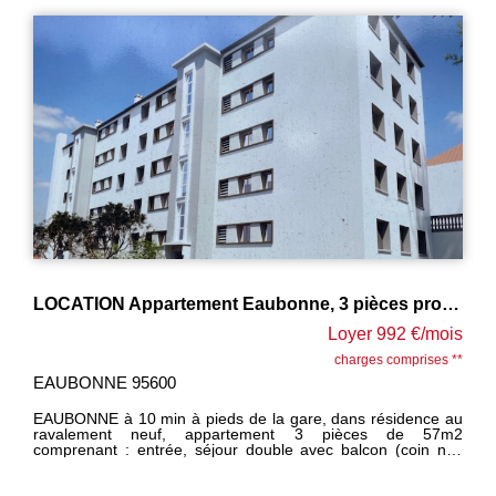
LOCATION Appartement Eaubonne, 3 pièces proche gare
Loyer 992 €/mois
charges comprises **
EAUBONNE 95600
EAUBONNE à 10 min à pieds de la gare, dans résidence au
ravalement neuf, appartement 3 pièces de 57m2
comprenant : entrée, séjour double avec balcon (coin nuit
possible), cuisine, salle d'eau, wc, chambre. 1 cave.
DISPONIBLE 10 juin EXCLUSIVITE PM IMMOBILIER CEGEY
------------ LOYER 992 EUROS charges comprises dont 155