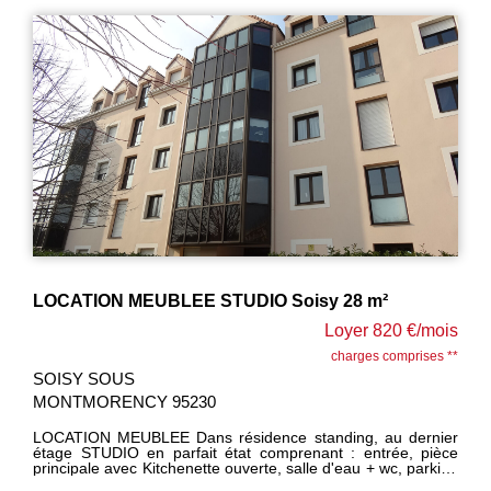
EUBLEE STUDIO Soisy 28 m²
Loyer 820 €/mois
charges comprises **
EAUBONNE 9560
CY 95230
EAUBONNE à 10 min
ravalement neu
standing, au dernier
comprenant : entré
en parfait état comprenant : entrée, pièce
possible), cuisi
c Kitchenette ouverte, salle d'eau + wc, parking
DISPONIBLE 10 j
us-sol. Toutes commodités sur place. LIBRE AU
------------ LOYE