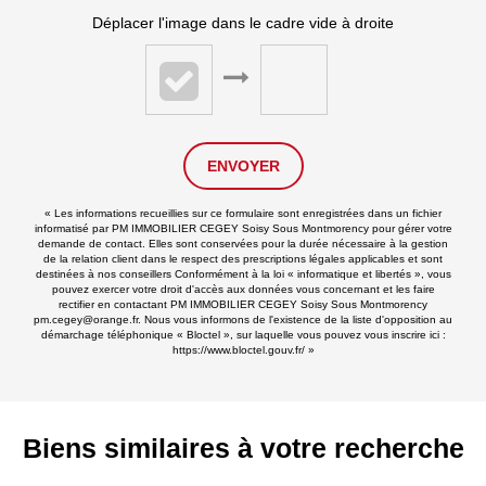
Déplacer l'image dans le cadre vide à droite
ENVOYER
« Les informations recueillies sur ce formulaire sont enregistrées dans un fichier
informatisé par PM IMMOBILIER CEGEY Soisy Sous Montmorency pour gérer votre
demande de contact. Elles sont conservées pour la durée nécessaire à la gestion
de la relation client dans le respect des prescriptions légales applicables et sont
destinées à nos conseillers Conformément à la loi « informatique et libertés », vous
pouvez exercer votre droit d'accès aux données vous concernant et les faire
rectifier en contactant PM IMMOBILIER CEGEY Soisy Sous Montmorency
pm.cegey@orange.fr. Nous vous informons de l'existence de la liste d'opposition au
démarchage téléphonique « Bloctel », sur laquelle vous pouvez vous inscrire ici :
https://www.bloctel.gouv.fr/
»
Biens similaires à votre recherche