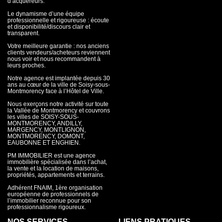
d’acquéreurs.
Le dynamisme d’une équipe
professionnelle et rigoureuse : écoute
et disponibilité/discours clair et
transparent.
Votre meilleure garantie : nos anciens
clients vendeurs/acheteurs reviennent
nous voir et nous recommandent à
leurs proches.
Notre agence est implantée depuis 30
ans au cœur de la ville de Soisy-sous-
Montmorency face à l’Hôtel de Ville.
Nous exerçons notre activité sur toute
la Vallée de Montmorency et couvrons
les villes de SOISY-SOUS-
MONTMORENCY, ANDILLY,
MARGENCY, MONTLIGNON,
MONTMORENCY, DOMONT,
EAUBONNE ET ENGHIEN.
PM IMMOBILIER est une agence
immobilière spécialisée dans l’achat,
la vente et la location de maisons,
propriétés, appartements et terrains.
Adhérent FNAIM, 1ère organisation
européenne de professionnels de
l’immobilier reconnue pour son
professionnalisme rigoureux.
NOS SERVICES
LIENS PRATIQUES