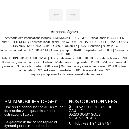
s + 85 euros de
EUROS provisions s
 charges avec régulation annuelle, soit un total
Honoraires agence
. Dépôt de garantie 1470euros. Honoraires
dont 169.56 EUROS 
garantie 837 EUR
Mentions légales
Affichage des informations légales : PM IMMOBILIER CEGEY | Raison sociale : SARL PM
IMMOBILIER CEGEY | Adresse siège social : 3B AV DU GENERAL DE GAULLE - 95230 SOISY
SOUS MONTMORENCY | Siret : 52852814400017 | RCS : Pontoise | Numero TVA
Intracommunautaire : 37528528144 | Forme juridique : SARL | Capital social : 8 000 | Assurance
RCP : NC |
Carte T : CPI95012018000035173 | Date de délivrance : 0000-00-00 | Lieu de délivrance : NC |
Caisse de garantie financière : Galian. | N° de caisse de garantie : 11209T | Adresse caisse de
garantie : 89 rue de la Boetie 75008 Paris | Montant de la garantie financière : 120 000 | Nom
du médiateur : NC | Adresse du médiateur : NC | Adresse du site : NC |
Entreprise juridiquement et financièrement indépendante
PM IMMOBILIER CEGEY
NOS COORDONNÉES
Une réelle connaissance du secteur et
3B AV DU GENERAL DE
du marché vous garantissant des
GAULLE
estimations fiables.
95230 SOISY SOUS
MONTMORENCY
La garantie d’une action rapide et
Tél. : +33 1 34 12 57 57
dynamique pour la recherche