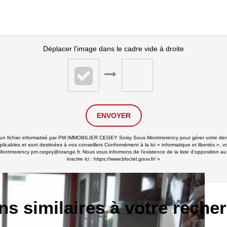
Déplacer l'image dans le cadre vide à droite
ENVOYER
ans un fichier informatisé par PM IMMOBILIER CEGEY Soisy Sous Montmorency pour gérer votre de
applicables et sont destinées à nos conseillers Conformément à la loi « informatique et libertés 
ontmorency pm.cegey@orange.fr. Nous vous informons de l'existence de la liste d'opposition au
inscrire ici :
https://www.bloctel.gouv.fr/
»
ns similaires à votre reche