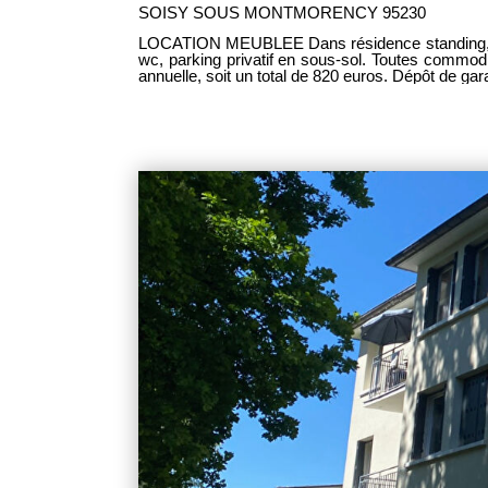
SOISY SOUS MONTMORENCY 95230
LOCATION MEUBLEE Dans résidence standing, au dernier étage STUDIO en parfait état comprenant : entrée, pièce principale avec Kitchenette ouverte, salle d'eau +
wc, parking privatif en sous-sol. Toutes commodités sur place. LIBRE AU 15 JUILLE
annuelle, soit un total de 820 euros. Dépôt de g