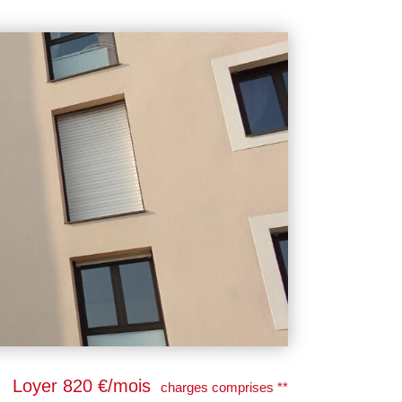
Loyer 820 €/mois
charges comprises **