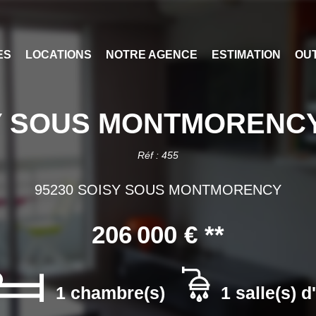
ES
LOCATIONS
NOTRE AGENCE
ESTIMATION
OUT
OUS MONTMORENCY - 2
Réf : 455
95230 SOISY SOUS MONTMORENCY
206 000 €
**
1 chambre(s)
1 salle(s) d