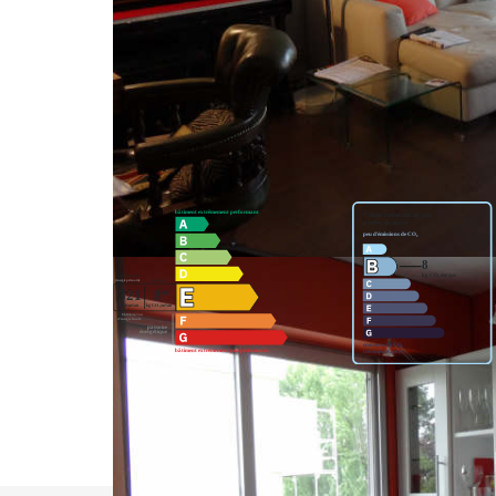
parking s/sol. CALME, TOUTES COMMODITES SUR
**
Honoraires à la charge du vendeur
Nos honoraires
Classes DPE/GES
Partager :