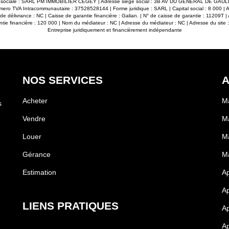
son sociale : SARL PM IMMOBILIER CEGEY | Adresse siège social : 3B AV DU GENERAL DE G
mero TVA Intracommunautaire : 37528528144 | Forme juridique : SARL | Capital social : 8 000 | 
délivrance : NC | Caisse de garantie financière : Galian. | N° de caisse de garantie : 11209T | 
ntie financière : 120 000 | Nom du médiateur : NC | Adresse du médiateur : NC | Adresse du site :
Entreprise juridiquement et financièrement indépendante
NOS SERVICES
A
Acheter
Ma
s
Vendre
Ma
Louer
M
Gérance
M
Estimation
A
Ap
LIENS PRATIQUES
Ap
Ap