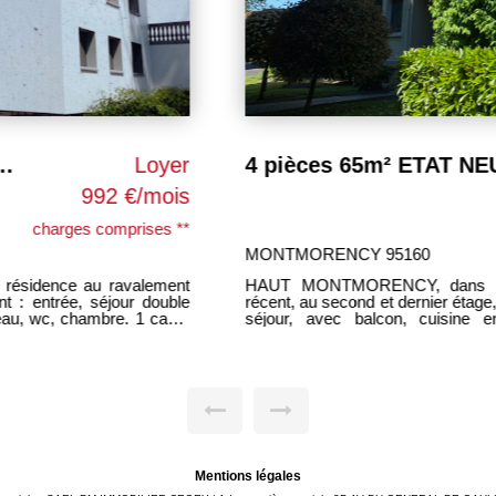
Loyer
1 180 €/mois
charges comprises **
EAUBONNE 95600
e au ravalement
EAUBONNE à 10 min à pieds 
nt comprenant : entrée, double
neuf, appartement 3 pièces 
t équipée, 2 chambres avec
avec balcon (coin nuit possibl
DISPONIBLE 10 juin EXCLUSIVI
LOYER 992 EUROS charges c
c régularisation annuelle.
charges avec régularisation
locataire 734.76EUROS dont 1
ution du dossier
Dépôt de garantie 837 EURO
Mentions légales