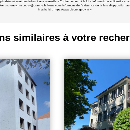
applicables et sont destinées à nos conseillers Conformément à la loi « informatique et libertés 
ontmorency pm.cegey@orange.fr. Nous vous informons de l'existence de la liste d'opposition au
inscrire ici :
https://www.bloctel.gouv.fr/
»
ns similaires à votre reche