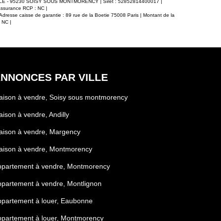
AULLE - 95230 SOISY SOUS MONTMORENCY | Siret : 52852814400017 |
Assurance RCP : NC |
Adresse caisse de garantie : 89 rue de la Boetie 75008 Paris | Montant de la
 NC |
NNONCES PAR VILLE
ison à vendre, Soisy sous montmorency
ison à vendre, Andilly
aison à vendre, Margency
aison à vendre, Montmorency
ppartement à vendre, Montmorency
partement à vendre, Montlignon
partement à louer, Eaubonne
partement à louer, Montmorency