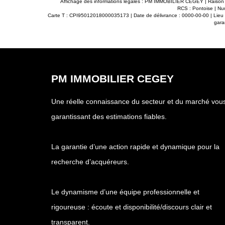
Affichage des informations légales : PM IMMOBILIER CEGEY | Rai
RCS : Pontoise | Nu
Carte T : CPI95012018000035173 | Date de délivrance : 0000-00-00 | Lieu de 
gara
PM IMMOBILIER CEGEY
Une réelle connaissance du secteur et du marché vou
garantissant des estimations fiables.
La garantie d’une action rapide et dynamique pour la
recherche d’acquéreurs.
Le dynamisme d’une équipe professionnelle et
rigoureuse : écoute et disponibilité/discours clair et
transparent.