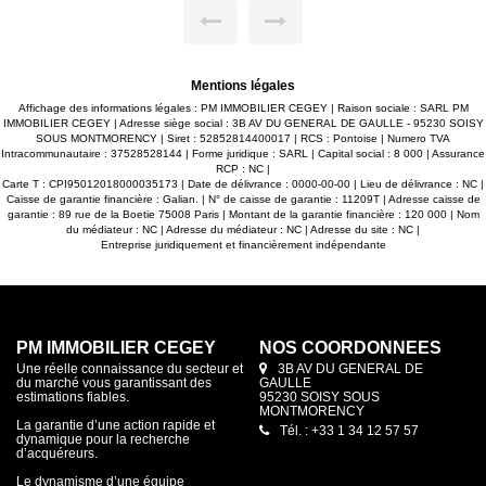
200 euros de provisions sur charges avec régularisation
annuelle. Honoraires d'agence 848.64 euros dont 195.84
euros pour la réalisation de l'état des lieux et 652.80 euros
pour la constitution du dossier
Mentions légales
Affichage des informations légales : PM IMMOBILIER CEGEY | Raison sociale : SARL PM
IMMOBILIER CEGEY | Adresse siège social : 3B AV DU GENERAL DE GAULLE - 95230 SOISY
SOUS MONTMORENCY | Siret : 52852814400017 | RCS : Pontoise | Numero TVA
Intracommunautaire : 37528528144 | Forme juridique : SARL | Capital social : 8 000 | Assurance
RCP : NC |
Carte T : CPI95012018000035173 | Date de délivrance : 0000-00-00 | Lieu de délivrance : NC |
Caisse de garantie financière : Galian. | N° de caisse de garantie : 11209T | Adresse caisse de
garantie : 89 rue de la Boetie 75008 Paris | Montant de la garantie financière : 120 000 | Nom
du médiateur : NC | Adresse du médiateur : NC | Adresse du site : NC |
Entreprise juridiquement et financièrement indépendante
PM IMMOBILIER CEGEY
NOS COORDONNÉES
Une réelle connaissance du secteur et
3B AV DU GENERAL DE
du marché vous garantissant des
GAULLE
estimations fiables.
95230 SOISY SOUS
MONTMORENCY
La garantie d’une action rapide et
Tél. : +33 1 34 12 57 57
dynamique pour la recherche
d’acquéreurs.
Le dynamisme d’une équipe