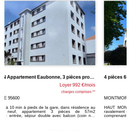
4 pièces 65m² ETAT NEUF
Loyer 1 180 €/mois
charges comprises **
MONTMORENCY 95160
HAUT MONTMORENCY, dans petite résidence fermée au
ravalement récent, au second et dernier étage, appartement
comprenant : entrée, double séjour, avec balcon, cuisine
entièrement équipée, 2 chambres avec placards, salle d'eau,
wc. 1 cave. parking collectif. PARFAIT ETAT GENERAL. libre
10 juin 2026. LOYER 1180 euros charges comprises dont