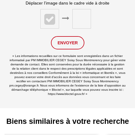
Déplacer l'image dans le cadre vide à droite
ENVOYER
« Les informations recueillies sur ce formulaire sont enregistrées dans un fichier
informatisé par PM IMMOBILIER CEGEY Soisy Sous Montmorency pour gérer votre
demande de contact. Elles sont conservées pour la durée nécessaire à la gestion
de la relation client dans le respect des prescriptions légales applicables et sont
destinées à nos conseillers Conformément à la loi « informatique et libertés », vous
pouvez exercer votre droit d'accès aux données vous concernant et les faire
rectifier en contactant PM IMMOBILIER CEGEY Soisy Sous Montmorency
pm.cegey@orange.fr. Nous vous informons de l'existence de la liste d'opposition au
démarchage téléphonique « Bloctel », sur laquelle vous pouvez vous inscrire ici :
https://www.bloctel.gouv.fr/
»
Biens similaires à votre recherche