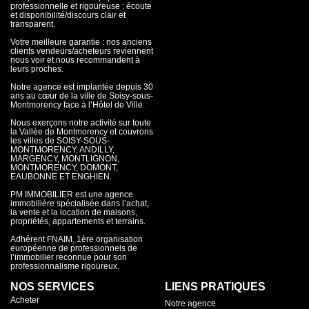
professionnelle et rigoureuse : écoute
et disponibilité/discours clair et
transparent.
Votre meilleure garantie : nos anciens
clients vendeurs/acheteurs reviennent
nous voir et nous recommandent à
leurs proches.
Notre agence est implantée depuis 30
ans au cœur de la ville de Soisy-sous-
Montmorency face à l’Hôtel de Ville.
Nous exerçons notre activité sur toute
la Vallée de Montmorency et couvrons
les villes de SOISY-SOUS-
MONTMORENCY, ANDILLY,
MARGENCY, MONTLIGNON,
MONTMORENCY, DOMONT,
EAUBONNE ET ENGHIEN.
PM IMMOBILIER est une agence
immobilière spécialisée dans l’achat,
la vente et la location de maisons,
propriétés, appartements et terrains.
Adhérent FNAIM, 1ère organisation
européenne de professionnels de
l’immobilier reconnue pour son
professionnalisme rigoureux.
NOS SERVICES
LIENS PRATIQUES
Acheter
Notre agence