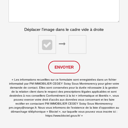
Déplacer l'image dans le cadre vide à droite
ENVOYER
« Les informations recueillies sur ce formulaire sont enregistrées dans un fichier
informatisé par PM IMMOBILIER CEGEY Soisy Sous Montmorency pour gérer votre
demande de contact. Elles sont conservées pour la durée nécessaire à la gestion
de la relation client dans le respect des prescriptions légales applicables et sont
destinées à nos conseillers Conformément à la loi « informatique et libertés », vous
pouvez exercer votre droit d'accès aux données vous concernant et les faire
rectifier en contactant PM IMMOBILIER CEGEY Soisy Sous Montmorency
pm.cegey@orange.fr. Nous vous informons de l'existence de la liste d'opposition au
démarchage téléphonique « Bloctel », sur laquelle vous pouvez vous inscrire ici :
https://www.bloctel.gouv.fr/
»