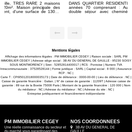
DANS QUARTIER RESIDENTIEL ET CALME, maison des
années 70 comprenant : Au rez-de-chaussée : entrée,
double séjour avec cheminée insert ouvrant sur deux
terrasses, cuisine américaine aménagée, wc. A l'étage :
palier, 3 chambres dont 1 suite parentale avec salle de bains
privative, salle de bains, wc. SOUS SOL TOTAL avec double
garage, chaufferie et bureau ou chambre d'appoint de 10m²
avec fenêtre. Maison lumineuse. Joli terrain clos sans vis-à -
vis de 450m² avec vue dégagée. Rafraichissement à prévoir.
Proche école primaire et collège. Bus pour gare/commerces
à 5 min à pieds. ---------------- HONORAIRES CHARGE
VENDEUR ---------------------
Mentions légales
Affichage des informations légales : PM IMMOBILIER CEGEY | Raison sociale : SARL PM
IMMOBILIER CEGEY | Adresse siège social : 3B AV DU GENERAL DE GAULLE - 95230 SOISY
SOUS MONTMORENCY | Siret : 52852814400017 | RCS : Pontoise | Numero TVA
Intracommunautaire : 37528528144 | Forme juridique : SARL | Capital social : 8 000 | Assurance
RCP : NC |
Carte T : CPI95012018000035173 | Date de délivrance : 0000-00-00 | Lieu de délivrance : NC |
Caisse de garantie financière : Galian. | N° de caisse de garantie : 11209T | Adresse caisse de
garantie : 89 rue de la Boetie 75008 Paris | Montant de la garantie financière : 120 000 | Nom
du médiateur : NC | Adresse du médiateur : NC | Adresse du site : NC |
Entreprise juridiquement et financièrement indépendante
PM IMMOBILIER CEGEY
NOS COORDONNÉES
Une réelle connaissance du secteur et
3B AV DU GENERAL DE
du marché vous garantissant des
GAULLE