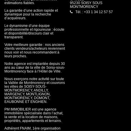
estimations fiables.
95230 SOISY SOUS
MONTMORENCY
La garantie d’une action rapide et
Tél. : +33 1 34 12 57 57
dynamique pour la recherche
d’acquéreurs.
Le dynamisme d’une équipe
professionnelle et rigoureuse : écoute
et disponibilité/discours clair et
transparent.
Votre meilleure garantie : nos anciens
clients vendeurs/acheteurs reviennent
nous voir et nous recommandent à
leurs proches.
Notre agence est implantée depuis 30
ans au cœur de la ville de Soisy-sous-
Montmorency face à l’Hôtel de Ville.
Nous exerçons notre activité sur toute
la Vallée de Montmorency et couvrons
les villes de SOISY-SOUS-
MONTMORENCY, ANDILLY,
MARGENCY, MONTLIGNON,
MONTMORENCY, DOMONT,
EAUBONNE ET ENGHIEN.
PM IMMOBILIER est une agence
immobilière spécialisée dans l’achat,
la vente et la location de maisons,
propriétés, appartements et terrains.
Adhérent FNAIM, 1ère organisation