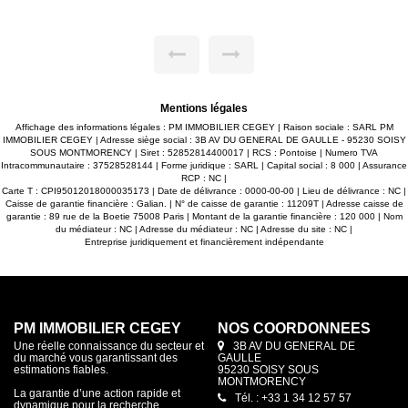
de-jardin avec garage, chaufferie, atelier et pièce (bureau ou
chambre). Balcon. Terrain clos 387m². Gros oeuvre en bon
état. Rafraichissement à prévoir. Chauffage gaz. AFFAIRE
RARE DE QUALITE AVEC BEAUCOUP DE POTENTIEL-------
------HONORAIRES CHARGE VENDEUR ----------CONTACT
AGENCE 06.07.29.02.27
Mentions légales
Affichage des informations légales : PM IMMOBILIER CEGEY | Raison sociale : SARL PM
IMMOBILIER CEGEY | Adresse siège social : 3B AV DU GENERAL DE GAULLE - 95230 SOISY
SOUS MONTMORENCY | Siret : 52852814400017 | RCS : Pontoise | Numero TVA
Intracommunautaire : 37528528144 | Forme juridique : SARL | Capital social : 8 000 | Assurance
RCP : NC |
Carte T : CPI95012018000035173 | Date de délivrance : 0000-00-00 | Lieu de délivrance : NC |
Caisse de garantie financière : Galian. | N° de caisse de garantie : 11209T | Adresse caisse de
garantie : 89 rue de la Boetie 75008 Paris | Montant de la garantie financière : 120 000 | Nom
du médiateur : NC | Adresse du médiateur : NC | Adresse du site : NC |
Entreprise juridiquement et financièrement indépendante
PM IMMOBILIER CEGEY
NOS COORDONNÉES
Une réelle connaissance du secteur et
3B AV DU GENERAL DE
du marché vous garantissant des
GAULLE
estimations fiables.
95230 SOISY SOUS
MONTMORENCY
La garantie d’une action rapide et
Tél. : +33 1 34 12 57 57
dynamique pour la recherche