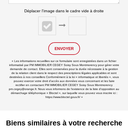
Déplacer l'image dans le cadre vide à droite
ENVOYER
« Les informations recueillies sur ce formulaire sont enregistrées dans un fichier
informatisé par PM IMMOBILIER CEGEY Soisy Sous Montmorency pour gérer votre
demande de contact. Elles sont conservées pour la durée nécessaire à la gestion
de la relation client dans le respect des prescriptions légales applicables et sont
destinées à nos conseillers Conformément à la loi « informatique et libertés », vous
pouvez exercer votre droit d'accès aux données vous concernant et les faire
rectifier en contactant PM IMMOBILIER CEGEY Soisy Sous Montmorency
pm.cegey@orange.fr. Nous vous informons de l'existence de la liste d'opposition au
démarchage téléphonique « Bloctel », sur laquelle vous pouvez vous inscrire ici :
https://www.bloctel.gouv.fr/
»
Biens similaires à votre recherche