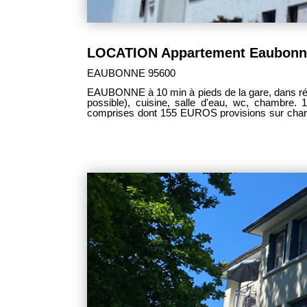
LOCATION Appartement Eaubonne,
EAUBONNE 95600
EAUBONNE à 10 min à pieds de la gare, dans rés
possible), cuisine, salle d'eau, wc, chambre. 1 cave. D
comprises dont 155 EUROS provisions sur charg
réalisation état des lieux. Dépôt de garantie 83