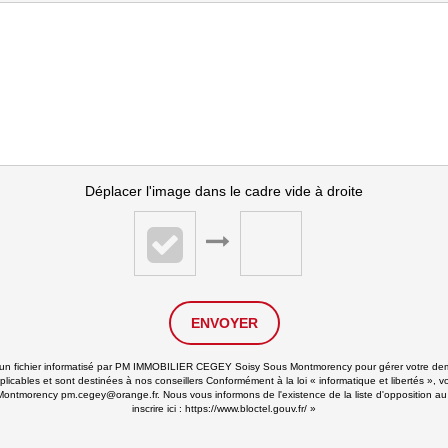
Déplacer l'image dans le cadre vide à droite
ENVOYER
ans un fichier informatisé par PM IMMOBILIER CEGEY Soisy Sous Montmorency pour gérer votre de
applicables et sont destinées à nos conseillers Conformément à la loi « informatique et libertés 
ontmorency pm.cegey@orange.fr. Nous vous informons de l'existence de la liste d'opposition au
inscrire ici :
https://www.bloctel.gouv.fr/
»