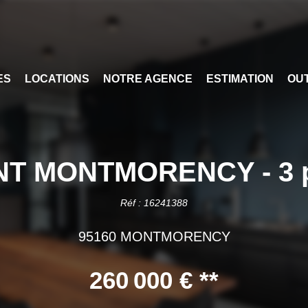
ES
LOCATIONS
NOTRE AGENCE
ESTIMATION
OUT
 MONTMORENCY - 3 piè
Réf : 16241388
95160 MONTMORENCY
260 000 €
**