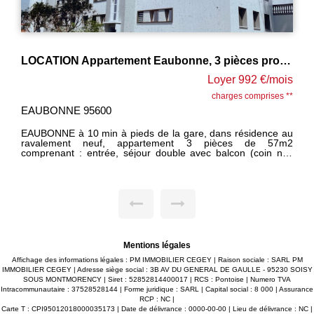
LOCATION Appartement Eaubonne, 3 pièces proche gare
Loyer 992 €/mois
charges comprises **
EAUBONNE 95600
EAUBONNE à 10 min à pieds de la gare, dans résidence au
ravalement neuf, appartement 3 pièces de 57m2
comprenant : entrée, séjour double avec balcon (coin nuit
possible), cuisine, salle d'eau, wc, chambre. 1 cave.
DISPONIBLE 10 juin EXCLUSIVITE PM IMMOBILIER CEGEY
------------ LOYER 992 EUROS charges comprises dont 155
EUROS provisions sur charges avec régularisation annuelle.
Honoraires agence à la charge du locataire 734.76EUROS
dont 169.56 EUROS ttc réalisation état des lieux. Dépôt de
garantie 837 EUROS
Mentions légales
Affichage des informations légales : PM IMMOBILIER CEGEY | Raison sociale : SARL PM
IMMOBILIER CEGEY | Adresse siège social : 3B AV DU GENERAL DE GAULLE - 95230 SOISY
SOUS MONTMORENCY | Siret : 52852814400017 | RCS : Pontoise | Numero TVA
Intracommunautaire : 37528528144 | Forme juridique : SARL | Capital social : 8 000 | Assurance
RCP : NC |
Carte T : CPI95012018000035173 | Date de délivrance : 0000-00-00 | Lieu de délivrance : NC |