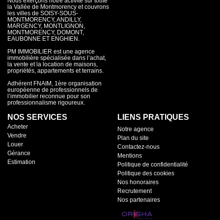
Nous exerçons notre activité sur toute
la Vallée de Montmorency et couvrons
les villes de SOISY-SOUS-
MONTMORENCY, ANDILLY,
MARGENCY, MONTLIGNON,
MONTMORENCY, DOMONT,
EAUBONNE ET ENGHIEN.
PM IMMOBILIER est une agence
immobilière spécialisée dans l’achat,
la vente et la location de maisons,
propriétés, appartements et terrains.
Adhérent FNAIM, 1ère organisation
européenne de professionnels de
l’immobilier reconnue pour son
professionnalisme rigoureux.
NOS SERVICES
LIENS PRATIQUES
Acheter
Notre agence
Vendre
Plan du site
Louer
Contactez-nous
Gérance
Mentions
Estimation
Politique de confidentialité
Politique des cookies
Nos honoraires
Recrutement
Nos partenaires