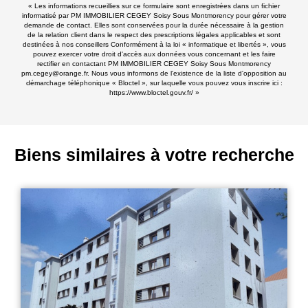
« Les informations recueillies sur ce formulaire sont enregistrées dans un fichier
informatisé par PM IMMOBILIER CEGEY Soisy Sous Montmorency pour gérer votre
demande de contact. Elles sont conservées pour la durée nécessaire à la gestion
de la relation client dans le respect des prescriptions légales applicables et sont
destinées à nos conseillers Conformément à la loi « informatique et libertés », vous
pouvez exercer votre droit d'accès aux données vous concernant et les faire
rectifier en contactant PM IMMOBILIER CEGEY Soisy Sous Montmorency
pm.cegey@orange.fr. Nous vous informons de l'existence de la liste d'opposition au
démarchage téléphonique « Bloctel », sur laquelle vous pouvez vous inscrire ici :
https://www.bloctel.gouv.fr/
»
Biens similaires à votre recherche