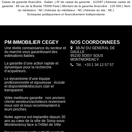
Caisse de garantie financière : Galian. | N° de caisse de garantie : 11209T | Adresse caisse de
garantie : 89 rue de la Boetie 75008 Paris | Montant de la garantie financière : 120 000 | Nom
du médiateur : NC | Adresse du médiateur : NC | Adresse du site : NC |
Entreprise juridiquement et financièrement indépendante
PM IMMOBILIER CEGEY
NOS COORDONNÉES
Une réelle connaissance du secteur et
3B AV DU GENERAL DE
du marché vous garantissant des
GAULLE
estimations fiables.
95230 SOISY SOUS
MONTMORENCY
La garantie d’une action rapide et
Tél. : +33 1 34 12 57 57
dynamique pour la recherche
d’acquéreurs.
Le dynamisme d’une équipe
professionnelle et rigoureuse : écoute
et disponibilité/discours clair et
transparent.
Votre meilleure garantie : nos anciens
clients vendeurs/acheteurs reviennent
nous voir et nous recommandent à
leurs proches.
Notre agence est implantée depuis 30
ans au cœur de la ville de Soisy-sous-
Montmorency face à l’Hôtel de Ville.