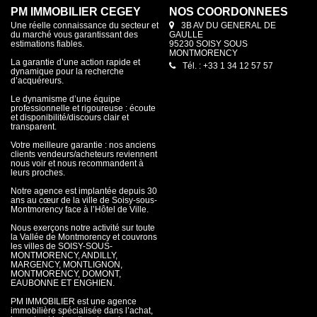
PM IMMOBILIER CEGEY
NOS COORDONNÉES
Une réelle connaissance du secteur et
3B AV DU GENERAL DE
du marché vous garantissant des
GAULLE
estimations fiables.
95230 SOISY SOUS
MONTMORENCY
La garantie d’une action rapide et
Tél. : +33 1 34 12 57 57
dynamique pour la recherche
d’acquéreurs.
Le dynamisme d’une équipe
professionnelle et rigoureuse : écoute
et disponibilité/discours clair et
transparent.
Votre meilleure garantie : nos anciens
clients vendeurs/acheteurs reviennent
nous voir et nous recommandent à
leurs proches.
Notre agence est implantée depuis 30
ans au cœur de la ville de Soisy-sous-
Montmorency face à l’Hôtel de Ville.
Nous exerçons notre activité sur toute
la Vallée de Montmorency et couvrons
les villes de SOISY-SOUS-
MONTMORENCY, ANDILLY,
MARGENCY, MONTLIGNON,
MONTMORENCY, DOMONT,
EAUBONNE ET ENGHIEN.
PM IMMOBILIER est une agence
immobilière spécialisée dans l’achat,