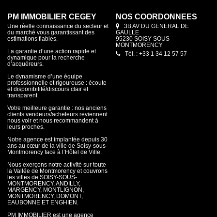
PM IMMOBILIER CEGEY
NOS COORDONNÉES
Une réelle connaissance du secteur et
3B AV DU GENERAL DE
du marché vous garantissant des
GAULLE
estimations fiables.
95230 SOISY SOUS
MONTMORENCY
La garantie d’une action rapide et
Tél. : +33 1 34 12 57 57
dynamique pour la recherche
d’acquéreurs.
Le dynamisme d’une équipe
professionnelle et rigoureuse : écoute
et disponibilité/discours clair et
transparent.
Votre meilleure garantie : nos anciens
clients vendeurs/acheteurs reviennent
nous voir et nous recommandent à
leurs proches.
Notre agence est implantée depuis 30
ans au cœur de la ville de Soisy-sous-
Montmorency face à l’Hôtel de Ville.
Nous exerçons notre activité sur toute
la Vallée de Montmorency et couvrons
les villes de SOISY-SOUS-
MONTMORENCY, ANDILLY,
MARGENCY, MONTLIGNON,
MONTMORENCY, DOMONT,
EAUBONNE ET ENGHIEN.
PM IMMOBILIER est une agence