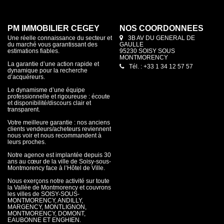
PM IMMOBILIER CEGEY
NOS COORDONNÉES
Une réelle connaissance du secteur et
3B AV DU GENERAL DE
du marché vous garantissant des
GAULLE
estimations fiables.
95230 SOISY SOUS
MONTMORENCY
La garantie d’une action rapide et
Tél. : +33 1 34 12 57 57
dynamique pour la recherche
d’acquéreurs.
Le dynamisme d’une équipe
professionnelle et rigoureuse : écoute
et disponibilité/discours clair et
transparent.
Votre meilleure garantie : nos anciens
clients vendeurs/acheteurs reviennent
nous voir et nous recommandent à
leurs proches.
Notre agence est implantée depuis 30
ans au cœur de la ville de Soisy-sous-
Montmorency face à l’Hôtel de Ville.
Nous exerçons notre activité sur toute
la Vallée de Montmorency et couvrons
les villes de SOISY-SOUS-
MONTMORENCY, ANDILLY,
MARGENCY, MONTLIGNON,
MONTMORENCY, DOMONT,
EAUBONNE ET ENGHIEN.