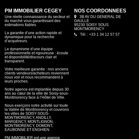
PM IMMOBILIER CEGEY
NOS COORDONNÉES
Une réelle connaissance du secteur et
3B AV DU GENERAL DE
du marché vous garantissant des
GAULLE
estimations fiables.
95230 SOISY SOUS
MONTMORENCY
La garantie d’une action rapide et
Tél. : +33 1 34 12 57 57
dynamique pour la recherche
d’acquéreurs.
Le dynamisme d’une équipe
professionnelle et rigoureuse : écoute
et disponibilité/discours clair et
transparent.
Votre meilleure garantie : nos anciens
clients vendeurs/acheteurs reviennent
nous voir et nous recommandent à
leurs proches.
Notre agence est implantée depuis 30
ans au cœur de la ville de Soisy-sous-
Montmorency face à l’Hôtel de Ville.
Nous exerçons notre activité sur toute
la Vallée de Montmorency et couvrons
les villes de SOISY-SOUS-
MONTMORENCY, ANDILLY,
MARGENCY, MONTLIGNON,
MONTMORENCY, DOMONT,
EAUBONNE ET ENGHIEN.
PM IMMOBILIER est une agence