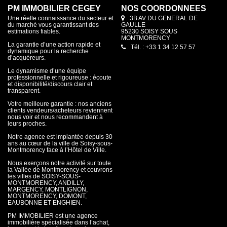
PM IMMOBILIER CEGEY
NOS COORDONNÉES
Une réelle connaissance du secteur et
3B AV DU GENERAL DE
du marché vous garantissant des
GAULLE
estimations fiables.
95230 SOISY SOUS
MONTMORENCY
La garantie d’une action rapide et
Tél. : +33 1 34 12 57 57
dynamique pour la recherche
d’acquéreurs.
Le dynamisme d’une équipe
professionnelle et rigoureuse : écoute
et disponibilité/discours clair et
transparent.
Votre meilleure garantie : nos anciens
clients vendeurs/acheteurs reviennent
nous voir et nous recommandent à
leurs proches.
Notre agence est implantée depuis 30
ans au cœur de la ville de Soisy-sous-
Montmorency face à l’Hôtel de Ville.
Nous exerçons notre activité sur toute
la Vallée de Montmorency et couvrons
les villes de SOISY-SOUS-
MONTMORENCY, ANDILLY,
MARGENCY, MONTLIGNON,
MONTMORENCY, DOMONT,
EAUBONNE ET ENGHIEN.
PM IMMOBILIER est une agence
immobilière spécialisée dans l’achat,