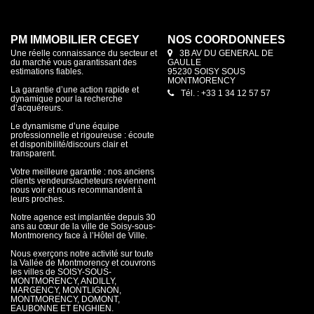
PM IMMOBILIER CEGEY
NOS COORDONNÉES
Une réelle connaissance du secteur et
3B AV DU GENERAL DE
du marché vous garantissant des
GAULLE
estimations fiables.
95230 SOISY SOUS
MONTMORENCY
La garantie d’une action rapide et
Tél. : +33 1 34 12 57 57
dynamique pour la recherche
d’acquéreurs.
Le dynamisme d’une équipe
professionnelle et rigoureuse : écoute
et disponibilité/discours clair et
transparent.
Votre meilleure garantie : nos anciens
clients vendeurs/acheteurs reviennent
nous voir et nous recommandent à
leurs proches.
Notre agence est implantée depuis 30
ans au cœur de la ville de Soisy-sous-
Montmorency face à l’Hôtel de Ville.
Nous exerçons notre activité sur toute
la Vallée de Montmorency et couvrons
les villes de SOISY-SOUS-
MONTMORENCY, ANDILLY,
MARGENCY, MONTLIGNON,
MONTMORENCY, DOMONT,
EAUBONNE ET ENGHIEN.