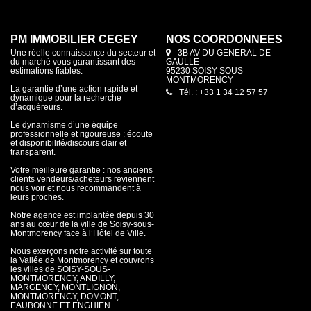
PM IMMOBILIER CEGEY
NOS COORDONNÉES
Une réelle connaissance du secteur et
3B AV DU GENERAL DE
du marché vous garantissant des
GAULLE
estimations fiables.
95230 SOISY SOUS
MONTMORENCY
La garantie d’une action rapide et
Tél. : +33 1 34 12 57 57
dynamique pour la recherche
d’acquéreurs.
Le dynamisme d’une équipe
professionnelle et rigoureuse : écoute
et disponibilité/discours clair et
transparent.
Votre meilleure garantie : nos anciens
clients vendeurs/acheteurs reviennent
nous voir et nous recommandent à
leurs proches.
Notre agence est implantée depuis 30
ans au cœur de la ville de Soisy-sous-
Montmorency face à l’Hôtel de Ville.
Nous exerçons notre activité sur toute
la Vallée de Montmorency et couvrons
les villes de SOISY-SOUS-
MONTMORENCY, ANDILLY,
MARGENCY, MONTLIGNON,
MONTMORENCY, DOMONT,
EAUBONNE ET ENGHIEN.