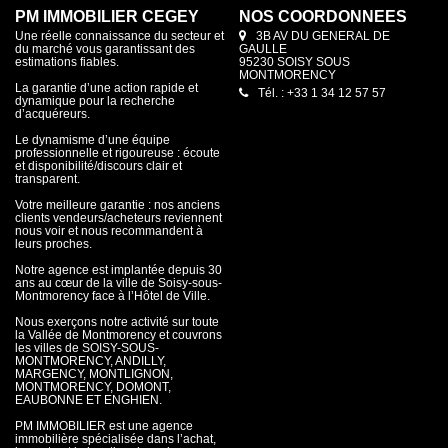
PM IMMOBILIER CEGEY
NOS COORDONNÉES
Une réelle connaissance du secteur et
3B AV DU GENERAL DE
du marché vous garantissant des
GAULLE
estimations fiables.
95230 SOISY SOUS
MONTMORENCY
La garantie d’une action rapide et
Tél. : +33 1 34 12 57 57
dynamique pour la recherche
d’acquéreurs.
Le dynamisme d’une équipe
professionnelle et rigoureuse : écoute
et disponibilité/discours clair et
transparent.
Votre meilleure garantie : nos anciens
clients vendeurs/acheteurs reviennent
nous voir et nous recommandent à
leurs proches.
Notre agence est implantée depuis 30
ans au cœur de la ville de Soisy-sous-
Montmorency face à l’Hôtel de Ville.
Nous exerçons notre activité sur toute
la Vallée de Montmorency et couvrons
les villes de SOISY-SOUS-
MONTMORENCY, ANDILLY,
MARGENCY, MONTLIGNON,
MONTMORENCY, DOMONT,
EAUBONNE ET ENGHIEN.
PM IMMOBILIER est une agence
immobilière spécialisée dans l’achat,