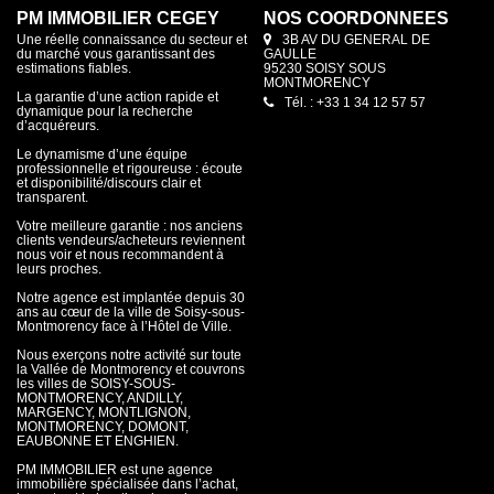
PM IMMOBILIER CEGEY
NOS COORDONNÉES
Une réelle connaissance du secteur et
3B AV DU GENERAL DE
du marché vous garantissant des
GAULLE
estimations fiables.
95230 SOISY SOUS
MONTMORENCY
La garantie d’une action rapide et
Tél. : +33 1 34 12 57 57
dynamique pour la recherche
d’acquéreurs.
Le dynamisme d’une équipe
professionnelle et rigoureuse : écoute
et disponibilité/discours clair et
transparent.
Votre meilleure garantie : nos anciens
clients vendeurs/acheteurs reviennent
nous voir et nous recommandent à
leurs proches.
Notre agence est implantée depuis 30
ans au cœur de la ville de Soisy-sous-
Montmorency face à l’Hôtel de Ville.
Nous exerçons notre activité sur toute
la Vallée de Montmorency et couvrons
les villes de SOISY-SOUS-
MONTMORENCY, ANDILLY,
MARGENCY, MONTLIGNON,
MONTMORENCY, DOMONT,
EAUBONNE ET ENGHIEN.
PM IMMOBILIER est une agence
immobilière spécialisée dans l’achat,