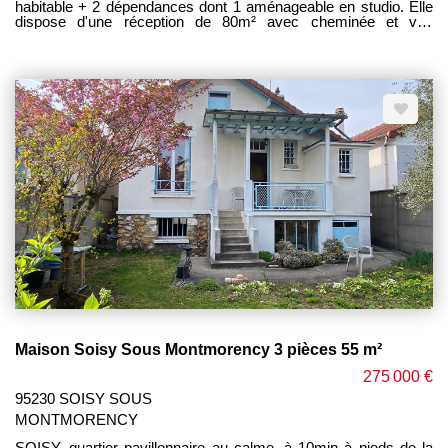
habitable + 2 dépendances dont 1 aménageable en studio. Elle
dispose d'une réception de 80m² avec cheminée et vue
dégagée, cuisine, wc. Au 1er : 2 belles chambres, 2 s/bains +
douche, wc. Au second: 3 chambres, bureau, s/d'eau, wc.
SOUS SOL TOTAL AVEC GARAGE et aire de stationnement.
Magnifique parc paysagé de 1680m² offrant intimité et un cadre
bucolique. Idéal pour une famille avec les écoles et commerces
de proximité à 5 minutes à pied. AFFAIRE RARE . TRES
BELLE OPPORTUNITE ; ----- HONORAIRES CHARGE
VENDEUR ----
Maison Soisy Sous Montmorency 3 pièces 55 m²
275 000 €
95230 SOISY SOUS
MONTMORENCY
SOISY, quartier pavillonnaire au calme, à 10min à pieds de la