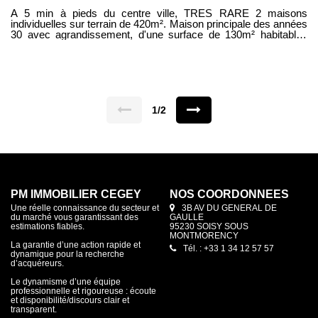
A 5 min à pieds du centre ville, TRES RARE 2 maisons
individuelles sur terrain de 420m². Maison principale des années
30 avec agrandissement, d'une surface de 130m² habitables
elle comprend: entrée, bureau, wc, cuisine ouverte sur salle à
manger, salon ouvrant sur terrasse avec grande baie vitrée. A
l'étage : 4 chambres, 1 salle d'eau, 1 salle de bains, wc. Sous -
sol total avec chaufferie/buanderie Cachet authentique avec
parquets et moulures Nichée au fond du jardin, maisonnette
individuelle 50m² avec entrée indépendante comprenant : pièce
principale avec kitchenette et salle d'eau +wc. Chambre en
1/2
mezzanine. IDEAL pour profession libéral, rendement locatif ou
adolescent indépendant. L'ensemble est situé à 5 min à pieds
du centre ville, proche écoles commerce et bus. Stationnement
pour 2 véhicules ----HONORAIRES CHARGE VENDEUR ------
----
PM IMMOBILIER CEGEY
NOS COORDONNÉES
Une réelle connaissance du secteur et
3B AV DU GENERAL DE
du marché vous garantissant des
GAULLE
estimations fiables.
95230 SOISY SOUS
MONTMORENCY
La garantie d’une action rapide et
Tél. : +33 1 34 12 57 57
dynamique pour la recherche
d’acquéreurs.
Le dynamisme d’une équipe
professionnelle et rigoureuse : écoute
et disponibilité/discours clair et
transparent.