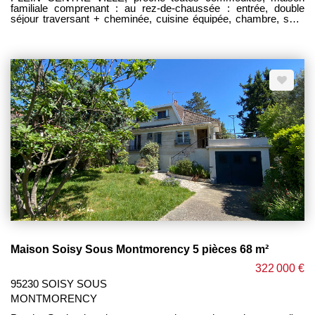
familiale comprenant : au rez-de-chaussée : entrée, double
séjour traversant + cheminée, cuisine équipée, chambre, salle
d'eau avec fenêtre, wc, garage. A l'étage : mezzanine pouvant
servir de coin bureau, 4 chambres avec rangement, salle de
bains + wc. Le toute édifié sur un terrain d'environ 410m². Portail
motorisé, double vitrages, isolation, électricité aux normes. A 5
min à pieds des écoles, collège, commerces, bus, complexe
sportif. 15 min à pieds gare du champ de courses. -----------------
------ HONORAIRES CHARGE VENDEUR --------------------------
-----
Maison Soisy Sous Montmorency 5 pièces 68 m²
322 000 €
95230 SOISY SOUS
MONTMORENCY