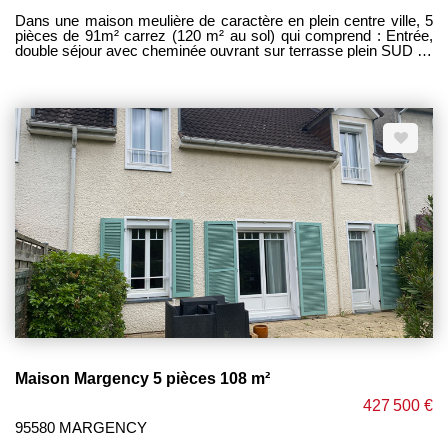
Dans une maison meulière de caractère en plein centre ville, 5
pièces de 91m² carrez (120 m² au sol) qui comprend : Entrée,
double séjour avec cheminée ouvrant sur terrasse plein SUD de
50m² sans vis à vis. Cuisine ouverte équipée, 3 chambres dont
2 avec mezzanine et une avec dressing et salle d'eau privative
+ wc. En entresol : chaufferie , buanderie, salle de bains + wc,
cave à vins Grand garage de 47m² pouvant recevoir 2 véhicules
+ rangement. Son parquet chêne, sa hauteur sous plafond et
ses moulures lui donnent beaucoup de cachet. Pas de charge.
Double vitrage. Chauffage gaz. TOUTES COMMODITES SUR
PLACE (école, commerce et accès gare). PAS DE TRAVAUX à
prévoir. Excellent compromis entre appartement et maison, ce
bien atypique saura sans doute vous séduire. Uniquement chez
PM IMMOBILIER ----------- HONORAIRES CHARGE
ACQUEREUR -------------- PRIX 397 500 EUROS TTC
HONORAIRES D 'AGENCE INCLUS. Prix hors honoraires :
386 000 euros. Honoraires agence 11 500 euros TTC soit
2.98% du prix hors honoraires
Maison Margency 5 pièces 108 m²
427 500 €
95580 MARGENCY