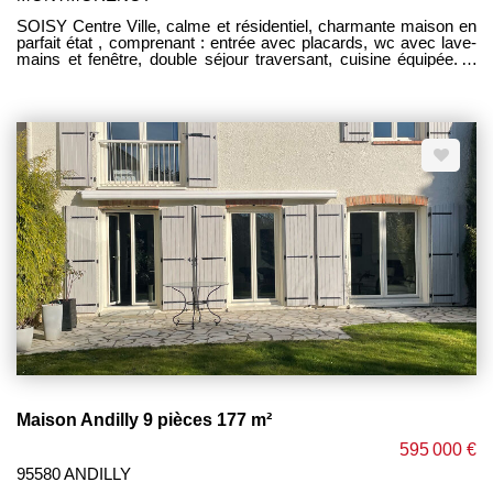
SOISY Centre Ville, calme et résidentiel, charmante maison en
parfait état , comprenant : entrée avec placards, wc avec lave-
mains et fenêtre, double séjour traversant, cuisine équipée. A
l'étage : 3 chambres, salle d'eau avec wc + fenêtre, et accès
combles isolés pouvant servir de stockage ou chambre
supplémentaire. Sous-sol total avec garage et accès sur
terrasse. 7Min à pieds commerces et écoles. Climatisation
réversible, électricité et plomberie refaites à neuves. AUCUN
TRAVAUX A PREVOIR. Affaire rare et de qualité. Vous n'avez
qu'à poser vos valises. UNIQUEMENT CHEZ PM
IMMOBILIER --------------- HONORAIRES CHARGE
VENDEUR --------------
Maison Andilly 9 pièces 177 m²
595 000 €
95580 ANDILLY