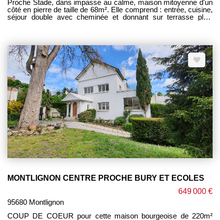
Proche Stade, dans impasse au calme, maison mitoyenne d'un
côté en pierre de taille de 68m². Elle comprend : entrée, cuisine,
séjour double avec cheminée et donnant sur terrasse plein
SUD, chambre, salle d'eau, wc. A l'étage : 2 chambres
mansardées. Sous sol total. Garage. Chauffage Gaz. Gros
oeuvre en bon état Jardin clos et arboré de 370m².
Rafraichissement à prévoir. PROCHE COLLEGE STADE BUS
EXCLUSIVITE PM IMMOBILIER CEGEY ----------------
HONORAIRES CHARGE VENDEUR ----------
MONTLIGNON CENTRE PROCHE BURY ET ECOLES
649 000 €
95680 Montlignon
COUP DE COEUR pour cette maison bourgeoise de 220m²