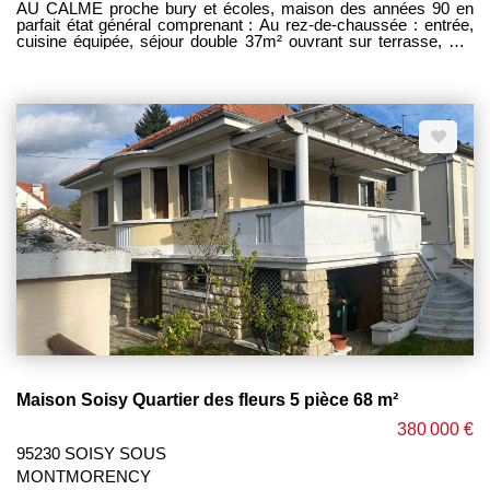
AU CALME proche bury et écoles, maison des années 90 en
parfait état général comprenant : Au rez-de-chaussée : entrée,
cuisine équipée, séjour double 37m² ouvrant sur terrasse, wc,
garage 1 voiture. Au 1er étage : palier, 3 chambres dont 1 avec
salle de bains privative avec wc, salle d'eau, wc séparés. Le
tout édifié sur 188 m² de terrain . Chauffage gaz. BON ETAT
GENERAL. BUS pour gare d'ERMONT EAUBONNE à 5min à
pieds. EXCLUSIVITE PM IMMOBILIER CEGEY -------------
HONORAIRES CHARGE VENDEUR ------------------------ -
Maison Soisy Quartier des fleurs 5 pièce 68 m²
380 000 €
95230 SOISY SOUS
MONTMORENCY