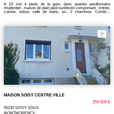
A 10 min à pieds de la gare, dans quartier pavillonnaire
résidentiel , maison de plain pied surélevée comprenant : entrée,
cuisine, séjour, salle de bains, wc, 2 chambres. Combles
aménageables au-dessus . Sous-sol total en rez-de-jardin avec
garage, chaufferie, atelier et pièce (bureau ou chambre). Balcon.
Terrain clos 387m². Gros oeuvre en bon état. Rafraichissement
à prévoir. Chauffage gaz. AFFAIRE RARE DE QUALITE AVEC
BEAUCOUP DE POTENTIEL-------------HONORAIRES
CHARGE VENDEUR ----------CONTACT AGENCE
06.07.29.02.27
MAISON SOISY CENTRE VILLE
350 000 €
95230 SOISY SOUS
MONTMORENCY