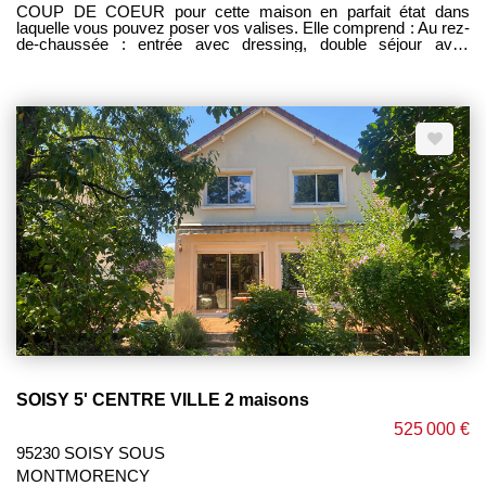
COUP DE COEUR pour cette maison en parfait état dans
laquelle vous pouvez poser vos valises. Elle comprend : Au rez-
de-chaussée : entrée avec dressing, double séjour avec
cheminée ouvrant sur terrasse , cuisine équipée, wc, garage
avec coin buanderie et chaufferie. Au 1er étage : palier, 5
chambres dont 1 suite parentale avec dressing et salle de bains
privative, 1 servant de bureau et permettant l'accès aux
combles. Au second : une grande pièce d 30m², avec dressing,
grenier de rangement (possibilité salle de bains) Jardin clos
sans vis à vis de 331 m². Appentis. CALME ET RESIDENTIEL.
Proche école, collège à 5 min, BURY à 20 min à pieds, 5 min
parc et piscine La Vague. Commerces à proximité. ETAT
IMPECCABLABLE ----- HONORAIRES CHARGE VENDEUR -
----
SOISY 5' CENTRE VILLE 2 maisons
525 000 €
95230 SOISY SOUS
MONTMORENCY