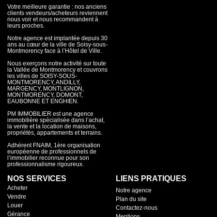
Votre meilleure garantie : nos anciens
clients vendeurs/acheteurs reviennent
nous voir et nous recommandent à
leurs proches.
Notre agence est implantée depuis 30
ans au cœur de la ville de Soisy-sous-
Montmorency face à l’Hôtel de Ville.
Nous exerçons notre activité sur toute
la Vallée de Montmorency et couvrons
les villes de SOISY-SOUS-
MONTMORENCY, ANDILLY,
MARGENCY, MONTLIGNON,
MONTMORENCY, DOMONT,
EAUBONNE ET ENGHIEN.
PM IMMOBILIER est une agence
immobilière spécialisée dans l’achat,
la vente et la location de maisons,
propriétés, appartements et terrains.
Adhérent FNAIM, 1ère organisation
européenne de professionnels de
l’immobilier reconnue pour son
professionnalisme rigoureux.
NOS SERVICES
LIENS PRATIQUES
Acheter
Notre agence
Vendre
Plan du site
Louer
Contactez-nous
Gérance
Mentions