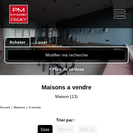
Acheter
Louer
Modifier ma recherche
+ Plus de critères
Maisons a vendre
Maison (13)
Accueil
Maisons
A vendre
Trier par :
Date
Prix -/+
Prix +/-