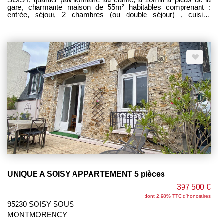
gare, charmante maison de 55m² habitables comprenant :
entrée, séjour, 2 chambres (ou double séjour) , cuisine
aménagée avec accès terrasse et jardin, salle d'eau + wc.
Combles aménageables au-dessus. SOUS-SOL TOTAL avec
grande pièce atelier chaufferie. Terrain clos 274m². Sans vis à
vis. ------HONORAIRES CHARGE VENDEUR ---------------
UNIQUE A SOISY APPARTEMENT 5 pièces
397 500 €
dont 2.98% TTC d'honoraires
95230 SOISY SOUS
MONTMORENCY