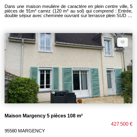
Dans une maison meulière de caractère en plein centre ville, 5
pièces de 91m² carrez (120 m² au sol) qui comprend : Entrée,
double séjour avec cheminée ouvrant sur terrasse plein SUD de
50m² sans vis à vis. Cuisine ouverte équipée, 3 chambres dont
2 avec mezzanine et une avec dressing et salle d'eau privative
+ wc. En entresol : chaufferie , buanderie, salle de bains + wc,
cave à vins Grand garage de 47m² pouvant recevoir 2 véhicules
+ rangement. Son parquet chêne, sa hauteur sous plafond et
ses moulures lui donnent beaucoup de cachet. Pas de charge.
Double vitrage. Chauffage gaz. TOUTES COMMODITES SUR
PLACE (école, commerce et accès gare). PAS DE TRAVAUX à
prévoir. Excellent compromis entre appartement et maison, ce
bien atypique saura sans doute vous séduire. Uniquement chez
PM IMMOBILIER ----------- HONORAIRES CHARGE
ACQUEREUR -------------- PRIX 397 500 EUROS TTC
HONORAIRES D 'AGENCE INCLUS. Prix hors honoraires :
386 000 euros. Honoraires agence 11 500 euros TTC soit
2.98% du prix hors honoraires
Maison Margency 5 pièces 108 m²
427 500 €
95580 MARGENCY