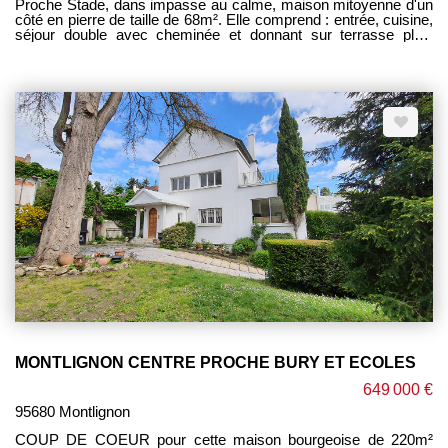
Proche Stade, dans impasse au calme, maison mitoyenne d'un
côté en pierre de taille de 68m². Elle comprend : entrée, cuisine,
séjour double avec cheminée et donnant sur terrasse plein
SUD, chambre, salle d'eau, wc. A l'étage : 2 chambres
mansardées. Sous sol total. Garage. Chauffage Gaz. Gros
oeuvre en bon état Jardin clos et arboré de 370m².
Rafraichissement à prévoir. PROCHE COLLEGE STADE BUS
EXCLUSIVITE PM IMMOBILIER CEGEY ----------------
HONORAIRES CHARGE VENDEUR ----------
MONTLIGNON CENTRE PROCHE BURY ET ECOLES
649 000 €
95680 Montlignon
COUP DE COEUR pour cette maison bourgeoise de 220m²