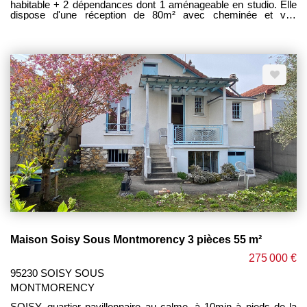
habitable + 2 dépendances dont 1 aménageable en studio. Elle
dispose d'une réception de 80m² avec cheminée et vue
dégagée, cuisine, wc. Au 1er : 2 belles chambres, 2 s/bains +
douche, wc. Au second: 3 chambres, bureau, s/d'eau, wc.
SOUS SOL TOTAL AVEC GARAGE et aire de stationnement.
Magnifique parc paysagé de 1680m² offrant intimité et un cadre
bucolique. Idéal pour une famille avec les écoles et commerces
de proximité à 5 minutes à pied. AFFAIRE RARE . TRES
BELLE OPPORTUNITE ; ----- HONORAIRES CHARGE
VENDEUR ----
Maison Soisy Sous Montmorency 3 pièces 55 m²
275 000 €
95230 SOISY SOUS
MONTMORENCY
SOISY, quartier pavillonnaire au calme, à 10min à pieds de la