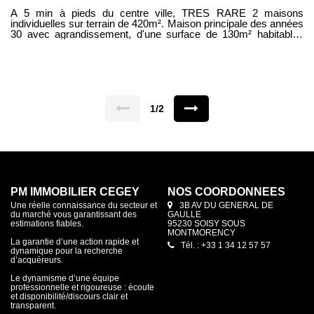
A 5 min à pieds du centre ville, TRES RARE 2 maisons
individuelles sur terrain de 420m². Maison principale des années
30 avec agrandissement, d'une surface de 130m² habitables
elle comprend: entrée, bureau, wc, cuisine ouverte sur salle à
manger, salon ouvrant sur terrasse avec grande baie vitrée. A
l'étage : 4 chambres, 1 salle d'eau, 1 salle de bains, wc. Sous -
sol total avec chaufferie/buanderie Cachet authentique avec
parquets et moulures Nichée au fond du jardin, maisonnette
individuelle 50m² avec entrée indépendante comprenant : pièce
principale avec kitchenette et salle d'eau +wc. Chambre en
1/2
mezzanine. IDEAL pour profession libéral, rendement locatif ou
adolescent indépendant. L'ensemble est situé à 5 min à pieds
du centre ville, proche écoles commerce et bus. Stationnement
pour 2 véhicules ----HONORAIRES CHARGE VENDEUR ------
----
PM IMMOBILIER CEGEY
NOS COORDONNÉES
Une réelle connaissance du secteur et
3B AV DU GENERAL DE
du marché vous garantissant des
GAULLE
estimations fiables.
95230 SOISY SOUS
MONTMORENCY
La garantie d’une action rapide et
Tél. : +33 1 34 12 57 57
dynamique pour la recherche
d’acquéreurs.
Le dynamisme d’une équipe
professionnelle et rigoureuse : écoute
et disponibilité/discours clair et
transparent.