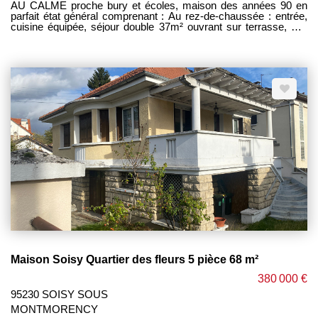
AU CALME proche bury et écoles, maison des années 90 en
parfait état général comprenant : Au rez-de-chaussée : entrée,
cuisine équipée, séjour double 37m² ouvrant sur terrasse, wc,
garage 1 voiture. Au 1er étage : palier, 3 chambres dont 1 avec
salle de bains privative avec wc, salle d'eau, wc séparés. Le
tout édifié sur 188 m² de terrain . Chauffage gaz. BON ETAT
GENERAL. BUS pour gare d'ERMONT EAUBONNE à 5min à
pieds. EXCLUSIVITE PM IMMOBILIER CEGEY -------------
HONORAIRES CHARGE VENDEUR ------------------------ -
Maison Soisy Quartier des fleurs 5 pièce 68 m²
380 000 €
95230 SOISY SOUS
MONTMORENCY