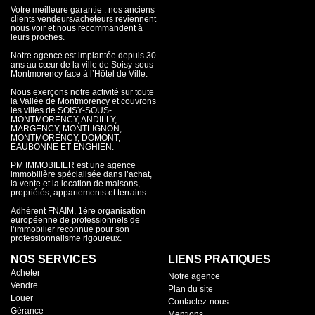
Votre meilleure garantie : nos anciens
clients vendeurs/acheteurs reviennent
nous voir et nous recommandent à
leurs proches.
Notre agence est implantée depuis 30
ans au cœur de la ville de Soisy-sous-
Montmorency face à l’Hôtel de Ville.
Nous exerçons notre activité sur toute
la Vallée de Montmorency et couvrons
les villes de SOISY-SOUS-
MONTMORENCY, ANDILLY,
MARGENCY, MONTLIGNON,
MONTMORENCY, DOMONT,
EAUBONNE ET ENGHIEN.
PM IMMOBILIER est une agence
immobilière spécialisée dans l’achat,
la vente et la location de maisons,
propriétés, appartements et terrains.
Adhérent FNAIM, 1ère organisation
européenne de professionnels de
l’immobilier reconnue pour son
professionnalisme rigoureux.
NOS SERVICES
LIENS PRATIQUES
Acheter
Notre agence
Vendre
Plan du site
Louer
Contactez-nous
Gérance
Mentions