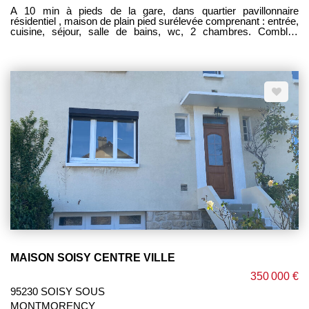
A 10 min à pieds de la gare, dans quartier pavillonnaire
résidentiel , maison de plain pied surélevée comprenant : entrée,
cuisine, séjour, salle de bains, wc, 2 chambres. Combles
aménageables au-dessus . Sous-sol total en rez-de-jardin avec
garage, chaufferie, atelier et pièce (bureau ou chambre). Balcon.
Terrain clos 387m². Gros oeuvre en bon état. Rafraichissement
à prévoir. Chauffage gaz. AFFAIRE RARE DE QUALITE AVEC
BEAUCOUP DE POTENTIEL-------------HONORAIRES
CHARGE VENDEUR ----------CONTACT AGENCE
06.07.29.02.27
MAISON SOISY CENTRE VILLE
350 000 €
95230 SOISY SOUS
MONTMORENCY