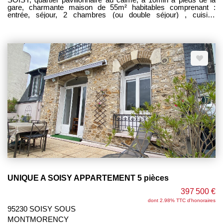
gare, charmante maison de 55m² habitables comprenant :
entrée, séjour, 2 chambres (ou double séjour) , cuisine
aménagée avec accès terrasse et jardin, salle d'eau + wc.
Combles aménageables au-dessus. SOUS-SOL TOTAL avec
grande pièce atelier chaufferie. Terrain clos 274m². Sans vis à
vis. ------HONORAIRES CHARGE VENDEUR ---------------
UNIQUE A SOISY APPARTEMENT 5 pièces
397 500 €
dont 2.98% TTC d'honoraires
95230 SOISY SOUS
MONTMORENCY