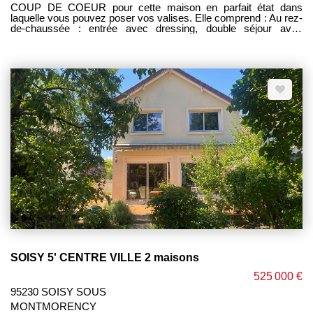
COUP DE COEUR pour cette maison en parfait état dans
laquelle vous pouvez poser vos valises. Elle comprend : Au rez-
de-chaussée : entrée avec dressing, double séjour avec
cheminée ouvrant sur terrasse , cuisine équipée, wc, garage
avec coin buanderie et chaufferie. Au 1er étage : palier, 5
chambres dont 1 suite parentale avec dressing et salle de bains
privative, 1 servant de bureau et permettant l'accès aux
combles. Au second : une grande pièce d 30m², avec dressing,
grenier de rangement (possibilité salle de bains) Jardin clos
sans vis à vis de 331 m². Appentis. CALME ET RESIDENTIEL.
Proche école, collège à 5 min, BURY à 20 min à pieds, 5 min
parc et piscine La Vague. Commerces à proximité. ETAT
IMPECCABLABLE ----- HONORAIRES CHARGE VENDEUR -
----
SOISY 5' CENTRE VILLE 2 maisons
525 000 €
95230 SOISY SOUS
MONTMORENCY