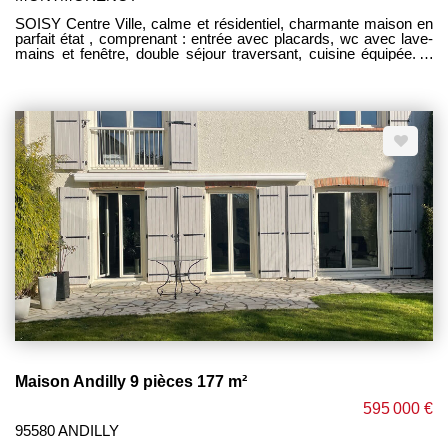
SOISY Centre Ville, calme et résidentiel, charmante maison en
parfait état , comprenant : entrée avec placards, wc avec lave-
mains et fenêtre, double séjour traversant, cuisine équipée. A
l'étage : 3 chambres, salle d'eau avec wc + fenêtre, et accès
combles isolés pouvant servir de stockage ou chambre
supplémentaire. Sous-sol total avec garage et accès sur
terrasse. 7Min à pieds commerces et écoles. Climatisation
réversible, électricité et plomberie refaites à neuves. AUCUN
TRAVAUX A PREVOIR. Affaire rare et de qualité. Vous n'avez
qu'à poser vos valises. UNIQUEMENT CHEZ PM
IMMOBILIER --------------- HONORAIRES CHARGE
VENDEUR --------------
Maison Andilly 9 pièces 177 m²
595 000 €
95580 ANDILLY