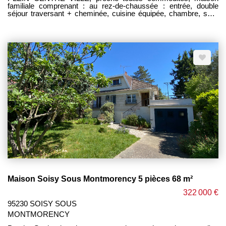
familiale comprenant : au rez-de-chaussée : entrée, double
séjour traversant + cheminée, cuisine équipée, chambre, salle
d'eau avec fenêtre, wc, garage. A l'étage : mezzanine pouvant
servir de coin bureau, 4 chambres avec rangement, salle de
bains + wc. Le toute édifié sur un terrain d'environ 410m². Portail
motorisé, double vitrages, isolation, électricité aux normes. A 5
min à pieds des écoles, collège, commerces, bus, complexe
sportif. 15 min à pieds gare du champ de courses. -----------------
------ HONORAIRES CHARGE VENDEUR --------------------------
-----
Maison Soisy Sous Montmorency 5 pièces 68 m²
322 000 €
95230 SOISY SOUS
MONTMORENCY