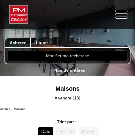
Acheter
Louer
Modifier ma recherche
+ Plus de critères
Maisons
A vendre (13)
Accueil
Maisons
Trier par :
Date
Prix -/+
Prix +/-