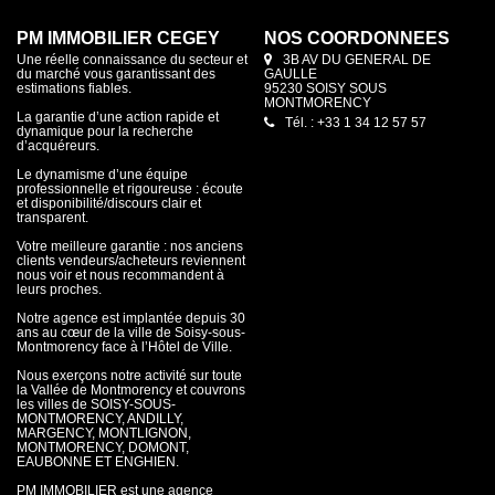
PM IMMOBILIER CEGEY
NOS COORDONNÉES
Une réelle connaissance du secteur et
3B AV DU GENERAL DE
du marché vous garantissant des
GAULLE
estimations fiables.
95230 SOISY SOUS
MONTMORENCY
La garantie d’une action rapide et
Tél. : +33 1 34 12 57 57
dynamique pour la recherche
d’acquéreurs.
Le dynamisme d’une équipe
professionnelle et rigoureuse : écoute
et disponibilité/discours clair et
transparent.
Votre meilleure garantie : nos anciens
clients vendeurs/acheteurs reviennent
nous voir et nous recommandent à
leurs proches.
Notre agence est implantée depuis 30
ans au cœur de la ville de Soisy-sous-
Montmorency face à l’Hôtel de Ville.
Nous exerçons notre activité sur toute
la Vallée de Montmorency et couvrons
les villes de SOISY-SOUS-
MONTMORENCY, ANDILLY,
MARGENCY, MONTLIGNON,
MONTMORENCY, DOMONT,
EAUBONNE ET ENGHIEN.
PM IMMOBILIER est une agence