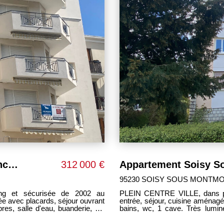
Appartement Soisy Sous Montmorency 3 pièces 70 m²
312 000 €
95230 SOISY SOUS MONTM
02 au
PLEIN CENTRE VILLE, dans pet
entrée, séjour, cuisine aménagée, 3
res, salle d'eau, buanderie, wc
bains, wc, 1 cave. Très lumin
COMMODITES SUR PLACE. Bon
le. Toutes commodités sur place
UNIQUEMENT CHEZ PM IMM