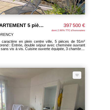
UNIQUE A SOISY APPARTEMENT 5 pièces
397 500 €
dont 2.98% TTC d'honoraires
ORENCY
caractère en plein centre ville, 5 pièces de 91m²
heminée ouvrant
 sans vis à vis. Cuisine ouverte équipée, 3 chambres
avec dressing et salle d'eau privative + wc. En
e de bains + wc, cave à vins Grand garage de
cules + rangement. Son parquet chêne, sa hauteur
 lui donnent beaucoup de cachet. Pas de charge.
e gaz. TOUTES COMMODITES SUR PLACE (école,
 DE TRAVAUX à prévoir. Excellent compromis entre
sans doute vous séduire.
 HONORAIRES CHARGE
NCE
es