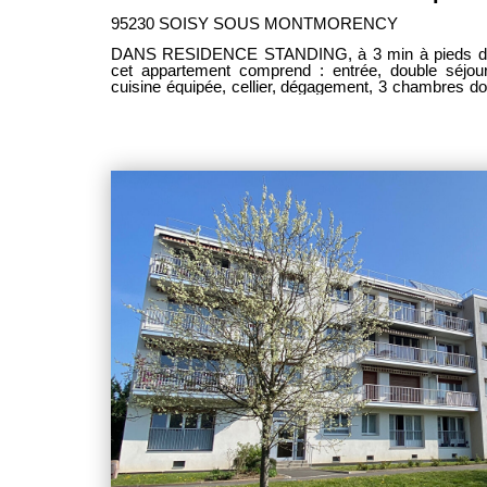
95230 SOISY SOUS MONTMORENCY
DANS RESIDENCE STANDING, à 3 min à pieds des
cet appartement comprend : entrée, double séjou
cuisine équipée, cellier, dégagement, 3 chambres do
avec fenêtre, salle d'eau avec wc, second wc ind
parking en sous-sol. Chauffage individuel ga
Rafraichissement à prévoir. TOUTES COMM
RARE. ----- UNIQUEMENT CHEZ PM IMMOBILI
CHARGE VENDEUR ------------