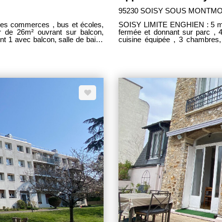
95230 SOISY SOUS MONTM
 commerces , bus et écoles,
SOISY LIMITE ENGHIEN : 5 mi
r de 26m² ouvrant sur balcon,
fermée et donnant sur parc , 4
nt 1 avec balcon, salle de bains
cuisine équipée , 3 chambres, 
épendant. 1 cave. 2 places de
privatif . 10 min à pieds Gare
z, faibles charges , DPE C.
traversant avec vue dégagée sur espaces verts. un
ODITES SUR PLACE. AFFAIRE
CEGEY ----HONORAIRES CHA
ER CEGEY --- ---HONORAIRE