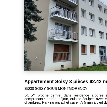
Appartement Soisy 3 pièces 62.42 
95230 SOISY SOUS MONTMORENCY
SOISY proche centre, dans résidence arborée 
comprenant : entrée, séjour, cuisine équipée avec coin repas, salle de bains, wc, 2
chambres. Parking privatif et cave . A 5 min à pied du centre ville, calme et lumineux.
Ravalement et isolation neufs. Rafraichissement 