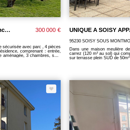
Appartement Soisy Sous Montmorency 4 pièces
300 000 €
95230 SOISY SOUS MONTM
risée avec parc , 4 pièces
Dans une maison meulière de 
résidence, comprenant : entrée,
carrez (120 m² au sol) qui comprend : Entrée, double séjour avec c
ine aménagée, 3 chambres, salle
sur terrasse plein SUD de 50m²
f. Bon état général. Résidence
dont 2 avec mezzanine et une 
entresol : chaufferie , buanderie, sall
47m² pouvant recevoir 2 véhi
sous plafond et ses moulures
Double vitrage. Chauffag
commerce et accès gare). PAS
appartement et maison, ce bien atypique saura 
Uniquement chez PM IMMOBILIER -----------
ACQUEREUR -------------- PRIX 397 500 EUROS TTC HONORAIRES D 'AGE
INCLUS. Prix hors honoraires : 386 000 euros. Honoraires agence 11 500 euros TTC
soit 2.98% du prix hors honorair