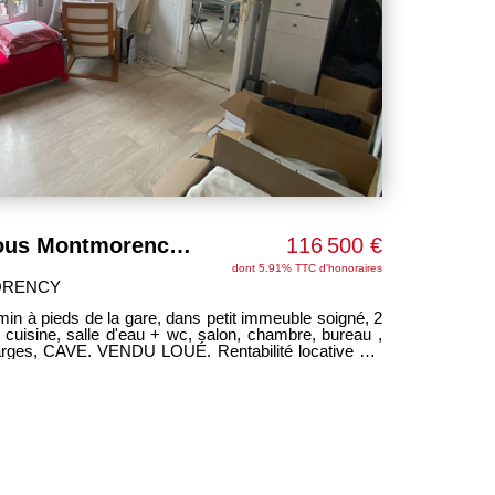
Appartement Soisy Sous Montmorency 2 pièces 41.48 m2
116 500 €
dont 5.91% TTC d'honoraires
ORENCY
e d'eau + wc, salon, chambre, bureau ,
charges, CAVE. VENDU LOUÉ. Rentabilité locative 7%
TENTIEL. PROCHE COMMODITES. spécial
-------HONORAIRES CHARGES ACQUEREUR-----------