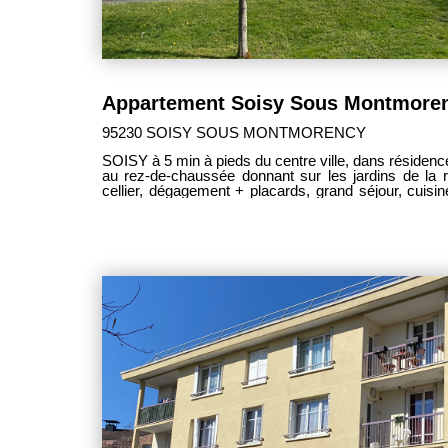
95230 SOISY SOUS MONTMORENCY
SOISY à 5 min à pieds du centre ville, dans résidence sécu
au rez-de-chaussée donnant sur les jardins de la 
cellier, dégagement + placards, grand séjour, cuis
de bains, wc. 1 cave, 1 parking extérieur privati
Entièrement rénovée (ravalement, isolation, panneaux solaires). Appartement
traversant, calme et lumineux. UNIQUEMENT CHEZ PM IMMOBILIER ----
HONORAIRES CHARGE VENDEUR ----