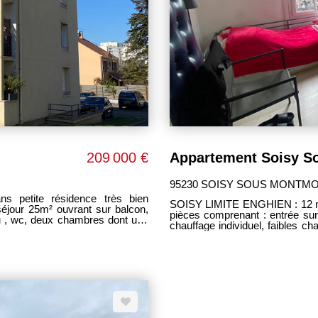
209 000 €
95230 SOISY SOUS MONTM
s petite résidence très bien
SOISY LIMITE ENGHIEN : 12 min à pieds de la gare, dans petit immeuble soigné, 2
pièces comprenant : entrée sur cuisine, sall
au , wc, deux chambres dont une
chauffage individuel, faibles 
rieur privatif. Bon état général.
brut ! . BEAUCOUP DE PO
ies communes ont été refaites.
investisseurs. ---
ISITION. --------------