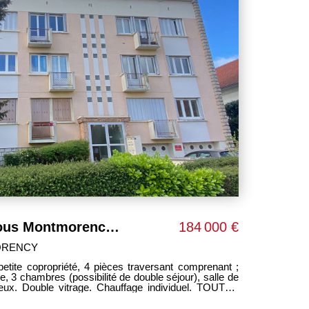
Appartement Soisy Sous Montmorency 4 pièces 62 m²
184 000 €
ORENCY
ite copropriété, 4 pièces traversant comprenant ;
 chambres (possibilité de double séjour), salle de
eux. Double vitrage. Chauffage individuel. TOUTES
 état général. IDEAL première acquisition.
OBILIER ------------ HONORAIRES CHARGES