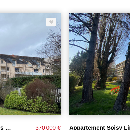
ffaire rare et de qualité. -------
VENDEUR ---------
--------------
SOISY PLEIN CENTRE VILLE 5 pièces de 109m²
370 000 €