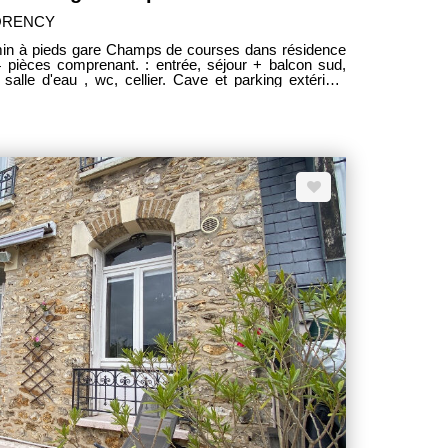
ORENCY
n à pieds gare Champs de courses dans résidence
 pièces comprenant. : entrée, séjour + balcon sud,
salle d'eau , wc, cellier. Cave et parking extérieur
 d'Enghien Rafraichissement à prévoir. Appartement
iquement chez PM IMMOBILIER
RGE VENDEUR -----