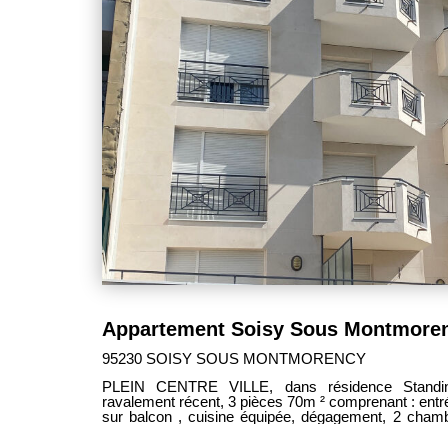
95230 SOISY SOUS MONTMORENCY
PLEIN CENTRE VILLE, dans résidence Standing et sécurisée de 20
ravalement récent, 3 pièces 70m ² comprenant : entrée avec placards, séjour ouvrant
sur balcon , cuisine équipée, dégagement, 2 chamb
supendus avec lave-mains. Ascenseur. 1 Cave. 1 place de parking sous-sol.
Lumineux et calme avec vue dégagée sur la collégia