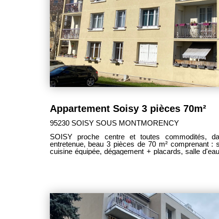
Appartement Soisy 3 pièces 70m²
95230 SOISY SOUS MONTMORENCY
SOISY proche centre et toutes commodités, dan
entretenue, beau 3 pièces de 70 m² comprenant : séjour 25m² ouvrant sur balcon,
cuisine équipée, dégagement + placards, salle d'e
avec dressing, second dressing. 1 cave. 1 parking exté
La copropriété a été ravalée, isolée et les part
Chauffage collectif , faibles charges. IDEAL 1ère ACQU
Honoraires charge vendeur------------------