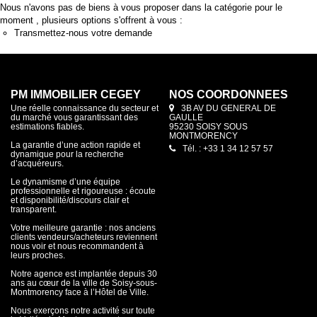
Nous n'avons pas de biens à vous proposer dans la catégorie pour le
moment , plusieurs options s'offrent à vous :
Transmettez-nous votre demande
PM IMMOBILIER CEGEY
NOS COORDONNÉES
Une réelle connaissance du secteur et
3B AV DU GENERAL DE
du marché vous garantissant des
GAULLE
estimations fiables.
95230 SOISY SOUS
MONTMORENCY
La garantie d’une action rapide et
Tél. : +33 1 34 12 57 57
dynamique pour la recherche
d’acquéreurs.
Le dynamisme d’une équipe
professionnelle et rigoureuse : écoute
et disponibilité/discours clair et
transparent.
Votre meilleure garantie : nos anciens
clients vendeurs/acheteurs reviennent
nous voir et nous recommandent à
leurs proches.
Notre agence est implantée depuis 30
ans au cœur de la ville de Soisy-sous-
Montmorency face à l’Hôtel de Ville.
Nous exerçons notre activité sur toute